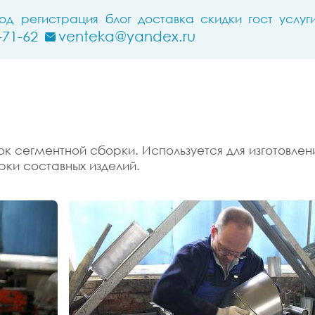
ход
регистрация
блог
доставка
скидки
гост
услуг
-71-62
venteka@yandex.ru
к сегментной сборки. Используется для изготовлен
ки составных изделий.