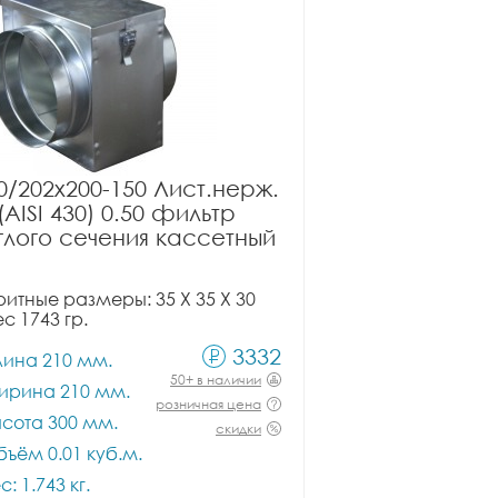
0/202x200-150 Лист.нерж.
(AISI 430) 0.50 фильтр
глого сечения кассетный
итные размеры: 35 X 35 X 30
ес 1743 гр.
3332
лина 210 мм.
50+ в наличии
ирина 210 мм.
розничная цена
сота 300 мм.
скидки
ъём 0.01 куб.м.
с: 1.743 кг.