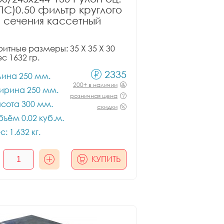
ПС)0.50 фильтр круглого
сечения кассетный
итные размеры: 35 X 35 X 30
ес 1632 гр.
2335
лина 250 мм.
200+ в наличии
ирина 250 мм.
розничная цена
сота 300 мм.
скидки
ъём 0.02 куб.м.
с: 1.632 кг.
КУПИТЬ