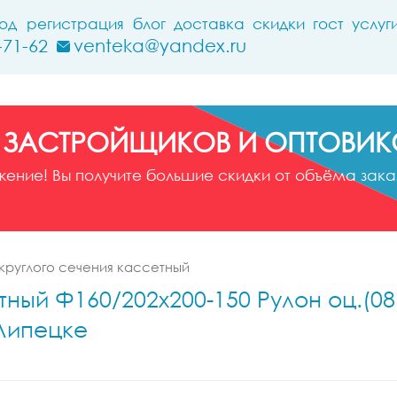
ход
регистрация
блог
доставка
скидки
гост
услуг
-71-62
venteka@yandex.ru
 ЗАСТРОЙЩИКОВ И ОПТОВИК
ние! Вы получите большие скидки от объёма заказ
круглого сечения кассетный
тный Ф160/202x200-150 Рулон оц.(08
 Липецке