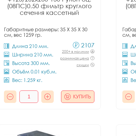
(08ПС)0.50 фильтр круглого
(08
сечения кассетный
Габаритные размеры: 35 X 35 X 30
Габар
см, вес 1259 гр.
см, в
2107
Длина 210 мм.
Д
200+ в наличии
Ширина 210 мм.
Ш
розничная цена
Высота 300 мм.
Вы
скидки
Объём 0.01 куб.м.
Об
Вес: 1.259 кг.
Ве
КУПИТЬ