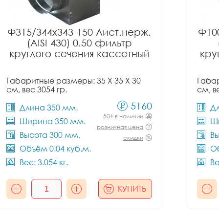
Ф315/344x343-150 Лист.нерж.
Ф10
(AISI 430) 0.50 фильтр
круглого сечения кассетный
кру
Габаритные размеры: 35 X 35 X 30
Габар
см, вес 3054 гр.
см, в
5160
Длина 350 мм.
Д
50+ в наличии
Ширина 350 мм.
Ш
розничная цена
Высота 300 мм.
Вы
скидки
Объём 0.04 куб.м.
Об
Вес: 3.054 кг.
Ве
КУПИТЬ