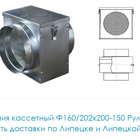
ия кассетный Ф160/202x200-150 Рул
ть доставки по Липецке и Липецко