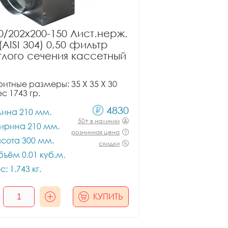
0/202x200-150 Лист.нерж.
(AISI 304) 0,50 фильтр
глого сечения кассетный
итные размеры: 35 X 35 X 30
ес 1743 гр.
4830
лина 210 мм.
50+ в наличии
ирина 210 мм.
розничная цена
сота 300 мм.
скидки
ъём 0.01 куб.м.
с: 1.743 кг.
КУПИТЬ