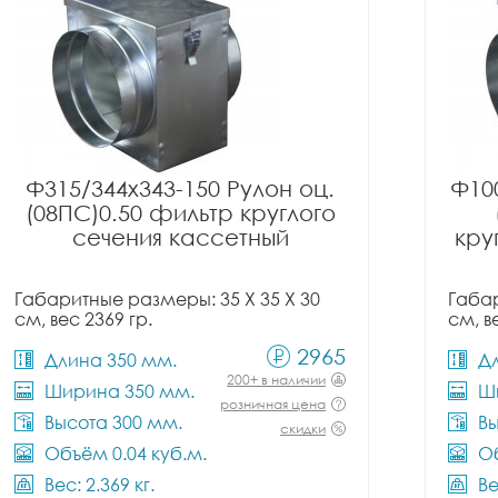
Ф315/344x343-150 Рулон оц.
Ф10
(08ПС)0.50 фильтр круглого
сечения кассетный
кру
Габаритные размеры: 35 X 35 X 30
Габар
см, вес 2369 гр.
см, в
2965
Длина 350 мм.
Д
200+ в наличии
Ширина 350 мм.
Ш
розничная цена
Высота 300 мм.
Вы
скидки
Объём 0.04 куб.м.
Об
Вес: 2.369 кг.
Ве