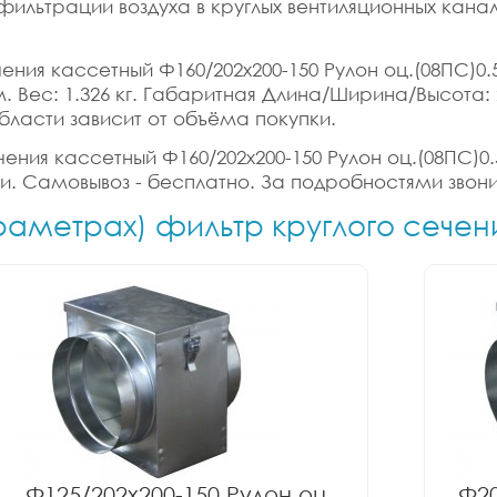
 фильтрации воздуха в круглых вентиляционных кана
ения кассетный Ф160/202x200-150 Рулон оц.(08ПС)0.
б.м. Вес: 1.326 кг. Габаритная Длина/Ширина/Высота:
бласти зависит от объёма покупки.
чения кассетный Ф160/202x200-150 Рулон оц.(08ПС)0.
ки. Самовывоз - бесплатно. За подробностями звони
араметрах) фильтр круглого сечен
Ф125/202x200-150 Рулон оц.
Ф20