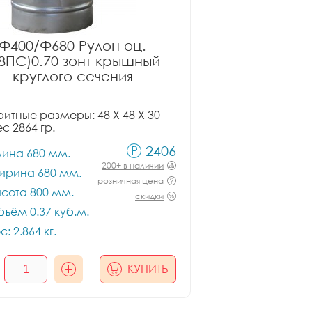
Ф400/Ф680 Рулон оц.
08ПС)0.70 зонт крышный
круглого сечения
итные размеры: 48 X 48 X 30
ес 2864 гр.
2406
лина 680 мм.
200+ в наличии
ирина 680 мм.
розничная цена
сота 800 мм.
скидки
ъём 0.37 куб.м.
с: 2.864 кг.
КУПИТЬ