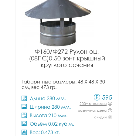
Ф160/Ф272 Рулон оц.
(08ПС)0.50 зонт крышный
круглого сечения
Габаритные размеры: 48 X 48 X 30
см, вес 473 гр.
595
Длина 280 мм.
200+ в наличии
Ширина 280 мм.
розничная цена
Высота 210 мм.
скидки
Объём 0.02 куб.м.
Вес: 0.473 кг.