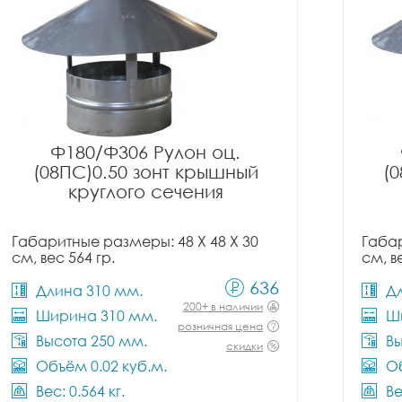
Ф180/Ф306 Рулон оц.
(08ПС)0.50 зонт крышный
(
круглого сечения
Габаритные размеры: 48 X 48 X 30
Габар
см, вес 564 гр.
см, в
636
Длина 310 мм.
Д
200+ в наличии
Ширина 310 мм.
Ш
розничная цена
Высота 250 мм.
Вы
скидки
Объём 0.02 куб.м.
Об
Вес: 0.564 кг.
Ве