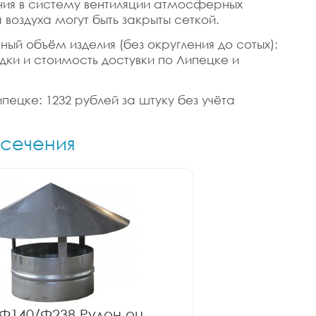
ания в систему вентиляции атмосферных
воздуха могут быть закрыты сеткой.
чный объём изделия (без округления до сотых):
идки и стоимость достувки по Липецке и
ипецке: 1232 рублей за штуку без учёта
 сечения
Ф140/Ф238 Рулон оц.