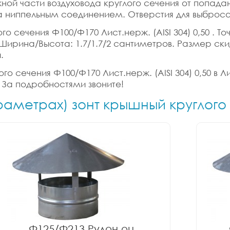
ной части воздуховода круглого сечения от попад
 ниппельным соединением. Отверстия для выброса 
о сечения Ф100/Ф170 Лист.нерж. (AISI 304) 0,50 . То
на/Ширина/Высота: 1.7/1.7/2 сантиметров. Размер ск
.
го сечения Ф100/Ф170 Лист.нерж. (AISI 304) 0,50 в Л
 За подробностями звоните!
араметрах) зонт крышный круглого
Ф125/Ф213 Рулон оц.