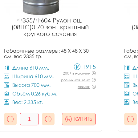
Ф355/Ф604 Рулон оц.
(08ПС)0.70 зонт крышный
(
круглого сечения
Габаритные размеры: 48 X 48 X 30
Габар
см, вес 2335 гр.
см, в
1915
Длина 610 мм.
Д
200+ в наличии
Ширина 610 мм.
Ш
розничная цена
Высота 700 мм.
Вы
скидки
Объём 0.26 куб.м.
Об
Вес: 2.335 кг.
Ве
КУПИТЬ