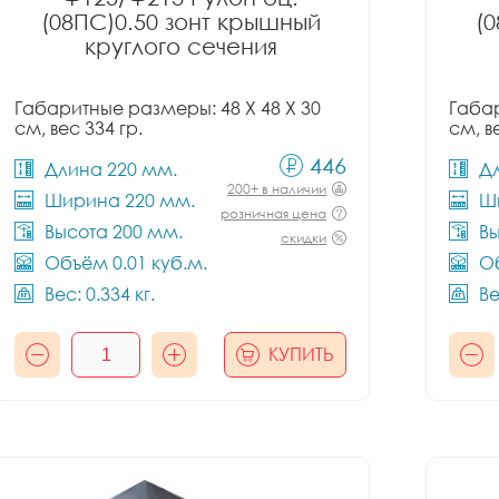
(08ПС)0.50 зонт крышный
(
круглого сечения
Габаритные размеры: 48 X 48 X 30
Габар
см, вес 334 гр.
см, в
446
Длина 220 мм.
Д
200+ в наличии
Ширина 220 мм.
Ш
розничная цена
Высота 200 мм.
Вы
скидки
Объём 0.01 куб.м.
Об
Вес: 0.334 кг.
Ве
КУПИТЬ