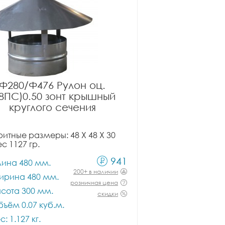
Ф280/Ф476 Рулон оц.
08ПС)0.50 зонт крышный
круглого сечения
итные размеры: 48 X 48 X 30
ес 1127 гр.
941
лина 480 мм.
200+ в наличии
ирина 480 мм.
розничная цена
сота 300 мм.
скидки
ъём 0.07 куб.м.
с: 1.127 кг.