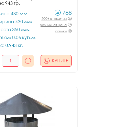
ес 943 гр.
788
лина 430 мм.
200+ в наличии
ирина 430 мм.
розничная цена
сота 350 мм.
скидки
ъём 0.06 куб.м.
с: 0.943 кг.
КУПИТЬ