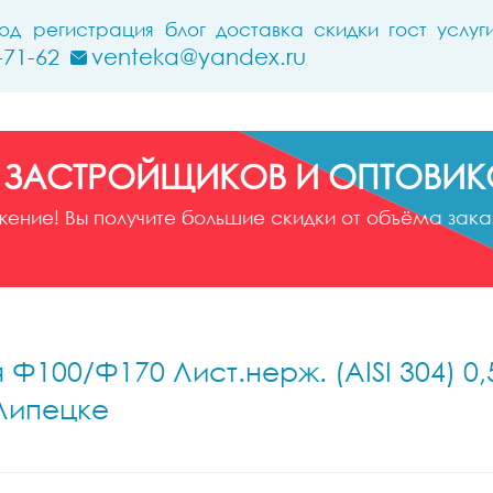
ход
регистрация
блог
доставка
скидки
гост
услуг
-71-62
venteka@yandex.ru
 ЗАСТРОЙЩИКОВ И ОПТОВИК
ние! Вы получите большие скидки от объёма заказ
Ф100/Ф170 Лист.нерж. (AISI 304) 0,
 Липецке