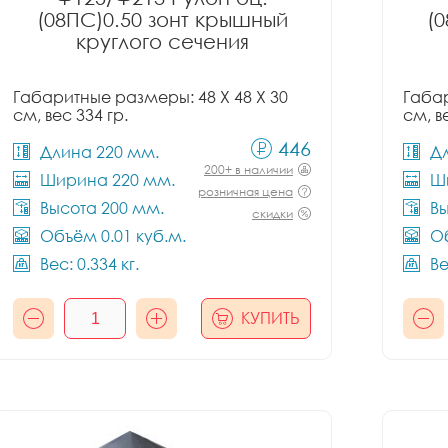
(08ПС)0.50 зонт крышный
(
круглого сечения
Габаритные размеры: 48 X 48 X 30
Габар
см, вес 334 гр.
см, в
446
Длина 220 мм.
Д
200+ в наличии
Ширина 220 мм.
Ш
розничная цена
Высота 200 мм.
Вы
скидки
Объём 0.01 куб.м.
Об
Вес: 0.334 кг.
Ве
КУПИТЬ