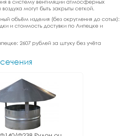
ания в систему вентиляции атмосферных
воздуха могут быть закрыты сеткой.
чный объём изделия (без округления до сотых):
идки и стоимость достувки по Липецке и
ипецке: 2607 рублей за штуку без учёта
 сечения
Ф140/Ф238 Рулон оц.