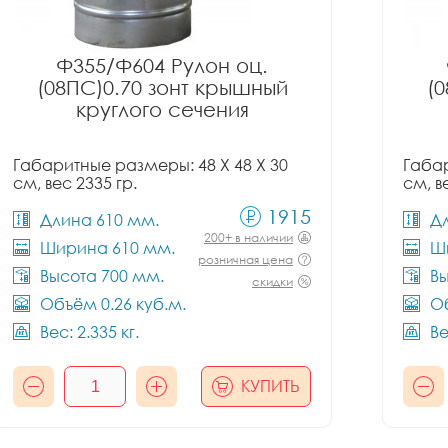
Ф355/Ф604 Рулон оц.
(08ПС)0.70 зонт крышный
(
круглого сечения
Габаритные размеры: 48 X 48 X 30
Габар
см, вес 2335 гр.
см, в
1915
Длина 610 мм.
Д
200+ в наличии
Ширина 610 мм.
Ш
розничная цена
Высота 700 мм.
Вы
скидки
Объём 0.26 куб.м.
Об
Вес: 2.335 кг.
Ве
КУПИТЬ