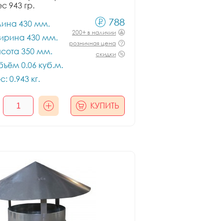
ес 943 гр.
788
лина 430 мм.
200+ в наличии
ирина 430 мм.
розничная цена
сота 350 мм.
скидки
ъём 0.06 куб.м.
с: 0.943 кг.
КУПИТЬ