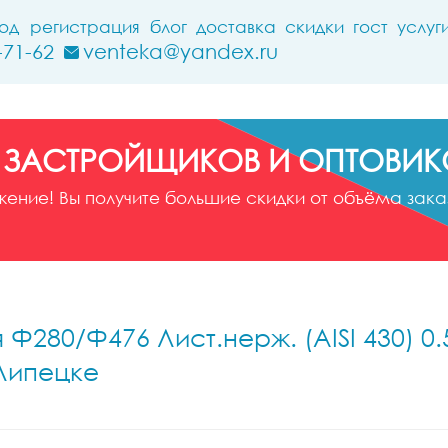
ход
регистрация
блог
доставка
скидки
гост
услуг
-71-62
venteka@yandex.ru
 ЗАСТРОЙЩИКОВ И ОПТОВИК
ние! Вы получите большие скидки от объёма заказ
Ф280/Ф476 Лист.нерж. (AISI 430) 0.
 Липецке