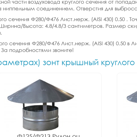
ной части воздуховода круглого сечения от попад
 ниппельным соединением. Отверстия для выброса 
о сечения Ф280/Ф476 Лист.нерж. (AISI 430) 0.50 . То
на/Ширина/Высота: 4.8/4.8/3 сантиметров. Размер ск
.
го сечения Ф280/Ф476 Лист.нерж. (AISI 430) 0.50 в Л
 За подробностями звоните!
араметрах) зонт крышный круглого
Ф125/Ф213 Рулон оц.