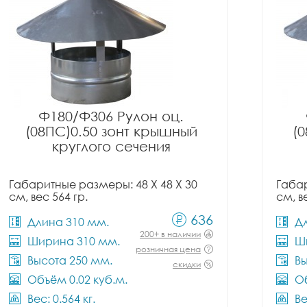
Ф180/Ф306 Рулон оц.
(08ПС)0.50 зонт крышный
(
круглого сечения
Габаритные размеры: 48 X 48 X 30
Габар
см, вес 564 гр.
см, в
636
Длина 310 мм.
Д
200+ в наличии
Ширина 310 мм.
Ш
розничная цена
Высота 250 мм.
Вы
скидки
Объём 0.02 куб.м.
Об
Вес: 0.564 кг.
Ве