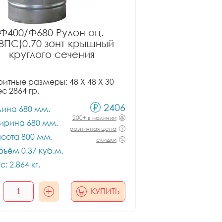
Ф400/Ф680 Рулон оц.
08ПС)0.70 зонт крышный
круглого сечения
итные размеры: 48 X 48 X 30
ес 2864 гр.
2406
лина 680 мм.
200+ в наличии
ирина 680 мм.
розничная цена
сота 800 мм.
скидки
ъём 0.37 куб.м.
с: 2.864 кг.
КУПИТЬ