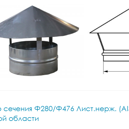
сечения Ф280/Ф476 Лист.нерж. (AIS
ой области