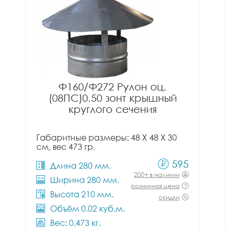
Ф160/Ф272 Рулон оц.
(08ПС)0.50 зонт крышный
круглого сечения
Габаритные размеры: 48 X 48 X 30
см, вес 473 гр.
595
Длина 280 мм.
200+ в наличии
Ширина 280 мм.
розничная цена
Высота 210 мм.
скидки
Объём 0.02 куб.м.
Вес: 0.473 кг.