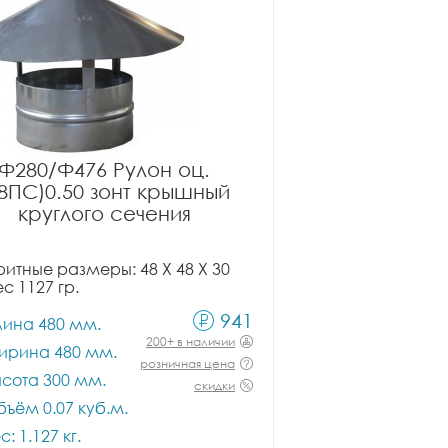
Ф280/Ф476 Рулон оц.
08ПС)0.50 зонт крышный
круглого сечения
итные размеры: 48 X 48 X 30
ес 1127 гр.
941
лина 480 мм.
200+ в наличии
ирина 480 мм.
розничная цена
сота 300 мм.
скидки
ъём 0.07 куб.м.
с: 1.127 кг.