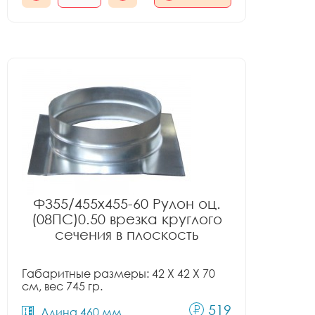
Ф355/455x455-60 Рулон оц.
(08ПС)0.50 врезка круглого
сечения в плоскость
Габаритные размеры: 42 X 42 X 70
см, вес 745 гр.
519
Длина 460 мм.