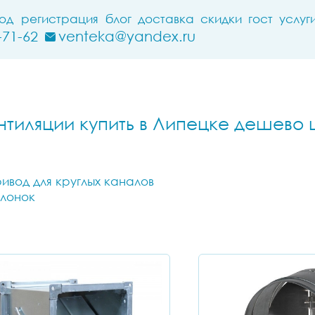
ход
регистрация
блог
доставка
скидки
гост
услуг
-71-62
venteka@yandex.ru
тиляции купить в Липецке дешево 
ивод для круглых каналов
слонок