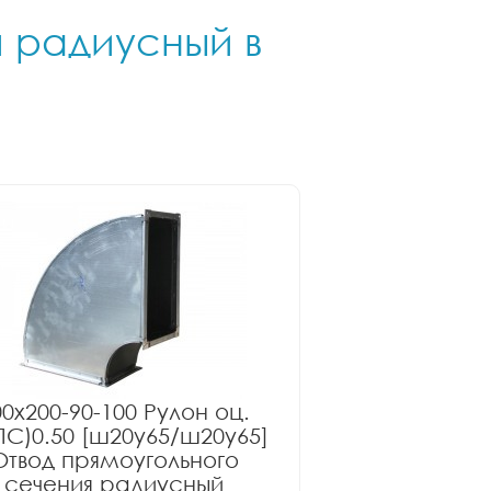
я радиусный в
00x200-90-100 Рулон оц.
ПС)0.50 [ш20у65/ш20у65]
Отвод прямоугольного
сечения радиусный