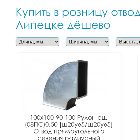
Купить в розницу отв
Липецке дёшево
100x100-90-100 Рулон оц.
(08ПС)0.50 [ш20у65/ш20у65]
Отвод прямоугольного
сечения радиусный