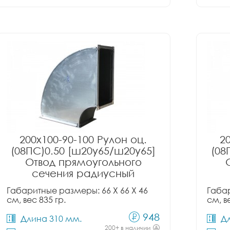
200x100-90-100 Рулон оц.
2
(08ПС)0.50 [ш20у65/ш20у65]
(08
Отвод прямоугольного
сечения радиусный
Габаритные размеры: 66 X 66 X 46
Габар
см, вес 835 гр.
см, в
948
Длина 310 мм.
Д
200+ в наличии