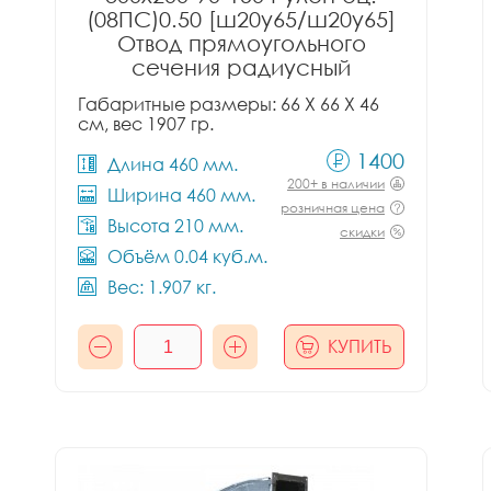
(08ПС)0.50 [ш20у65/ш20у65]
Отвод прямоугольного
сечения радиусный
Габаритные размеры: 66 X 66 X 46
см, вес 1907 гр.
1400
Длина 460 мм.
200+ в наличии
Ширина 460 мм.
розничная цена
Высота 210 мм.
скидки
Объём 0.04 куб.м.
Вес: 1.907 кг.
КУПИТЬ