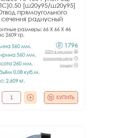
ПС)0.50 [ш20у95/ш20у95]
Отвод прямоугольного
сечения радиусный
итные размеры: 66 X 66 X 46
ес 2609 гр.
1796
лина 560 мм.
200+ в наличии
ирина 560 мм.
розничная цена
сота 260 мм.
скидки
ъём 0.08 куб.м.
с: 2.609 кг.
КУПИТЬ