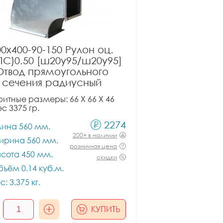
00x400-90-150 Рулон оц.
ПС)0.50 [ш20у95/ш20у95]
Отвод прямоугольного
сечения радиусный
итные размеры: 66 X 66 X 46
ес 3375 гр.
2274
лина 560 мм.
200+ в наличии
ирина 560 мм.
розничная цена
сота 450 мм.
скидки
ъём 0.14 куб.м.
с: 3.375 кг.
КУПИТЬ