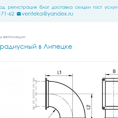
ход
регистрация
блог
доставка
скидки
гост
услуг
-71-62
venteka@yandex.ru
 вентиляции
 радиусный в Липецке