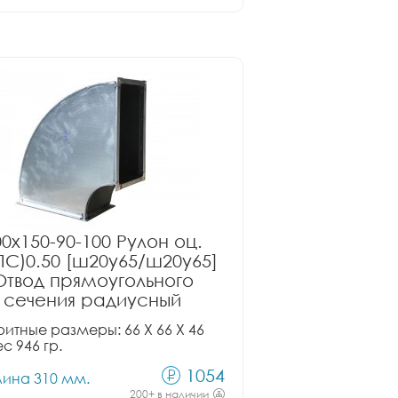
00x150-90-100 Рулон оц.
ПС)0.50 [ш20у65/ш20у65]
Отвод прямоугольного
сечения радиусный
итные размеры: 66 X 66 X 46
ес 946 гр.
1054
лина 310 мм.
200+ в наличии