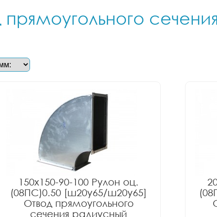
од прямоугольного сечени
150x150-90-100 Рулон оц.
2
(08ПС)0.50 [ш20у65/ш20у65]
(08
Отвод прямоугольного
сечения радиусный