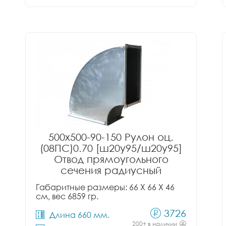
500x500-90-150 Рулон оц.
(08ПС)0.70 [ш20у95/ш20у95]
Отвод прямоугольного
сечения радиусный
Габаритные размеры: 66 X 66 X 46
см, вес 6859 гр.
3726
Длина 660 мм.
200+ в наличии