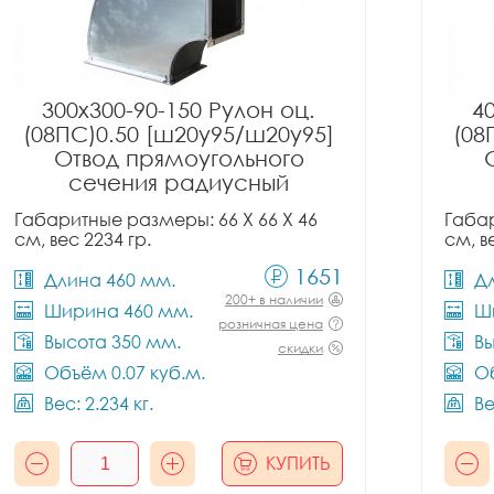
300x300-90-150 Рулон оц.
4
(08ПС)0.50 [ш20у95/ш20у95]
(08
Отвод прямоугольного
сечения радиусный
Габаритные размеры: 66 X 66 X 46
Габар
см, вес 2234 гр.
см, в
1651
Длина 460 мм.
Д
200+ в наличии
Ширина 460 мм.
Ш
розничная цена
Высота 350 мм.
Вы
скидки
Объём 0.07 куб.м.
Об
Вес: 2.234 кг.
Ве
КУПИТЬ