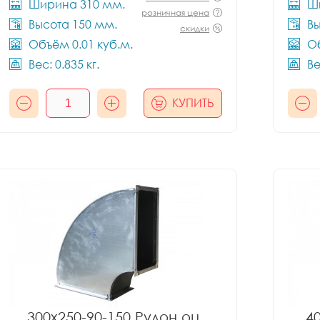
Ширина 310 мм.
Ш
розничная цена
Высота 150 мм.
Вы
скидки
Объём 0.01 куб.м.
Об
Вес: 0.835 кг.
Ве
КУПИТЬ
300x250-90-150 Рулон оц.
4