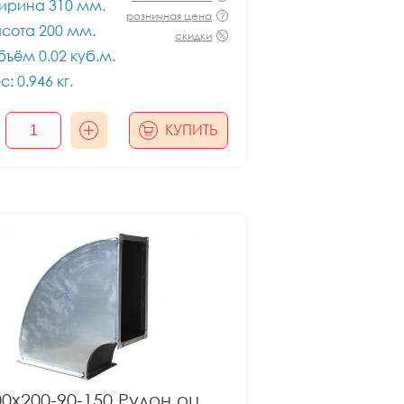
ирина 310 мм.
розничная цена
сота 200 мм.
скидки
ъём 0.02 куб.м.
с: 0.946 кг.
КУПИТЬ
00x200-90-150 Рулон оц.