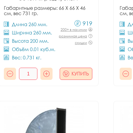
Габаритные размеры: 66 X 66 X 46
Габар
см, вес 731 гр.
см, в
919
Длина 260 мм.
Д
200+ в наличии
Ширина 260 мм.
Ш
розничная цена
Высота 200 мм.
Вы
скидки
Объём 0.01 куб.м.
Об
Вес: 0.731 кг.
Ве
КУПИТЬ