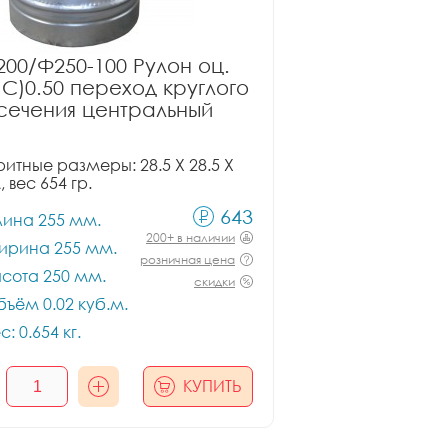
00/Ф250-100 Рулон оц.
ПС)0.50 переход круглого
сечения центральный
итные размеры: 28.5 X 28.5 X
, вес 654 гр.
643
лина 255 мм.
200+ в наличии
ирина 255 мм.
розничная цена
сота 250 мм.
скидки
ъём 0.02 куб.м.
с: 0.654 кг.
КУПИТЬ