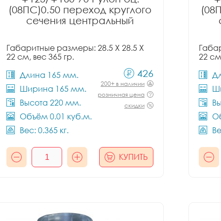
(08ПС)0.50 переход круглого
(08
сечения центральный
Габаритные размеры: 28.5 X 28.5 X
Габар
22 см, вес 365 гр.
22 см
426
Длина 165 мм.
Д
200+ в наличии
Ширина 165 мм.
Ш
розничная цена
Высота 220 мм.
Вы
скидки
Объём 0.01 куб.м.
Об
Вес: 0.365 кг.
Ве
КУПИТЬ