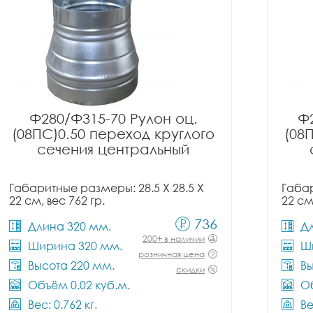
Ф280/Ф315-70 Рулон оц.
Ф2
(08ПС)0.50 переход круглого
(08
сечения центральный
Габаритные размеры: 28.5 X 28.5 X
Габар
22 см, вес 762 гр.
22 см
736
Длина 320 мм.
Д
200+ в наличии
Ширина 320 мм.
Ш
розничная цена
Высота 220 мм.
Вы
скидки
Объём 0.02 куб.м.
Об
Вес: 0.762 кг.
Ве