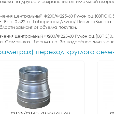
ховода на другое и сохранения оптимальной скорос
чения центральный Ф200/Ф225-60 Рулон оц.(08ПС)0.
б.м. Вес: 0.522 кг. Габаритная Длина/Ширина/Высота:
бласти зависит от объёма покупки.
ечения центральный Ф200/Ф225-60 Рулон оц.(08ПС)0.
ки. Самовывоз - бесплатно. За подробностями звони
араметрах) переход круглого сече
Ф125/Ф160-70 Рулон оц.
Ф