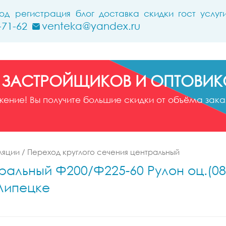
ход
регистрация
блог
доставка
скидки
гост
услуг
-71-62
venteka@yandex.ru
 ЗАСТРОЙЩИКОВ И ОПТОВИК
ние! Вы получите большие скидки от объёма заказ
ляции
/
Переход круглого сечения центральный
ральный Ф200/Ф225-60 Рулон оц.(08
 Липецке