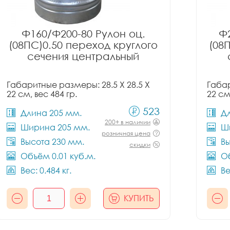
Ф160/Ф200-80 Рулон оц.
Ф2
(08ПС)0.50 переход круглого
(08
сечения центральный
Габаритные размеры: 28.5 X 28.5 X
Габар
22 см, вес 484 гр.
22 см
523
Длина 205 мм.
Д
200+ в наличии
Ширина 205 мм.
Ш
розничная цена
Высота 230 мм.
Вы
скидки
Объём 0.01 куб.м.
Об
Вес: 0.484 кг.
Ве
КУПИТЬ