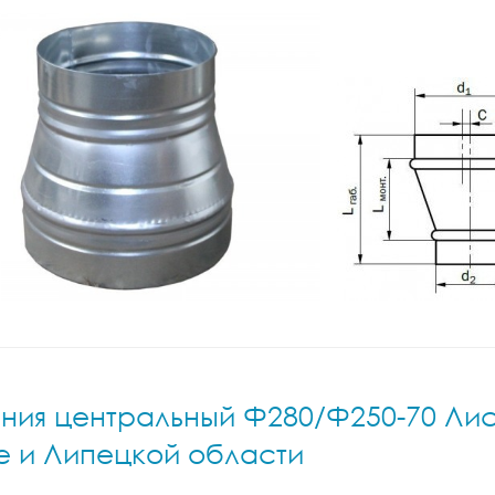
ия центральный Ф280/Ф250-70 Лист.н
е и Липецкой области