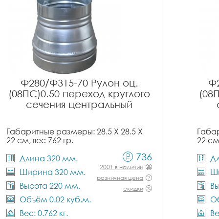
Ф280/Ф315-70 Рулон оц.
Ф2
(08ПС)0.50 переход круглого
(08
сечения центральный
Габаритные размеры: 28.5 X 28.5 X
Габар
22 см, вес 762 гр.
22 см
736
Длина 320 мм.
Д
200+ в наличии
Ширина 320 мм.
Ш
розничная цена
Высота 220 мм.
Вы
скидки
Объём 0.02 куб.м.
Об
Вес: 0.762 кг.
Ве