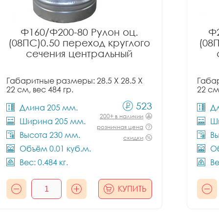
Ф160/Ф200-80 Рулон оц.
Ф2
(08ПС)0.50 переход круглого
(08
сечения центральный
Габаритные размеры: 28.5 X 28.5 X
Габар
22 см, вес 484 гр.
22 см
523
Длина 205 мм.
Д
200+ в наличии
Ширина 205 мм.
Ш
розничная цена
Высота 230 мм.
Вы
скидки
Объём 0.01 куб.м.
Об
Вес: 0.484 кг.
Ве
КУПИТЬ