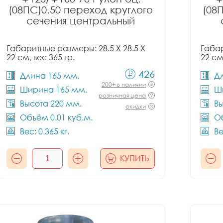
(08ПС)0.50 переход круглого
(08
сечения центральный
Габаритные размеры: 28.5 X 28.5 X
Габар
22 см, вес 365 гр.
22 см
426
Длина 165 мм.
Д
200+ в наличии
Ширина 165 мм.
Ш
розничная цена
Высота 220 мм.
Вы
скидки
Объём 0.01 куб.м.
Об
Вес: 0.365 кг.
Ве
КУПИТЬ