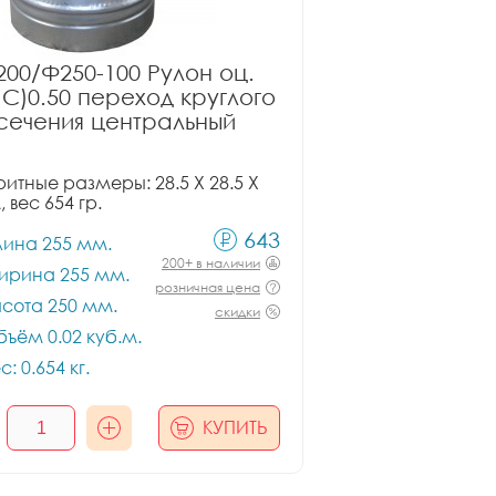
00/Ф250-100 Рулон оц.
ПС)0.50 переход круглого
сечения центральный
итные размеры: 28.5 X 28.5 X
, вес 654 гр.
643
лина 255 мм.
200+ в наличии
ирина 255 мм.
розничная цена
сота 250 мм.
скидки
ъём 0.02 куб.м.
с: 0.654 кг.
КУПИТЬ