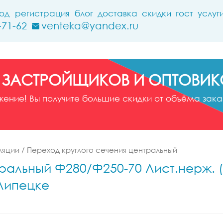
ход
регистрация
блог
доставка
скидки
гост
услуг
-71-62
venteka@yandex.ru
 ЗАСТРОЙЩИКОВ И ОПТОВИК
ние! Вы получите большие скидки от объёма заказ
ляции
/
Переход круглого сечения центральный
альный Ф280/Ф250-70 Лист.нерж. (AI
 Липецке