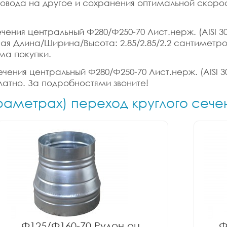
ховода на другое и сохранения оптимальной скорос
ения центральный Ф280/Ф250-70 Лист.нерж. (AISI 304
ритная Длина/Ширина/Высота: 2.85/2.85/2.2 сантимет
ма покупки.
чения центральный Ф280/Ф250-70 Лист.нерж. (AISI 30
латно. За подробностями звоните!
араметрах) переход круглого сече
Ф125/Ф160-70 Рулон оц.
Ф