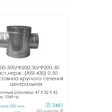
00-300/Ф200-30/Ф200-30
ст.нерж. (AISI 430) 0.50
товина круглого сечения
центральная
итные размеры: 47 X 32 X 42
ес 1069 гр.
2481
лина 350 мм.
200+ в наличии