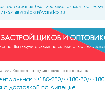
ход
регистрация
блог
доставка
скидки
гост
услуг
-71-62
venteka@yandex.ru
 ЗАСТРОЙЩИКОВ И ОПТОВИК
ние! Вы получите большие скидки от объёма заказ
ляции
/
Крестовина круглого сечения центральная
нтральная Ф180-280/Ф180-30/Ф180-30
я с доставкой по Липецке