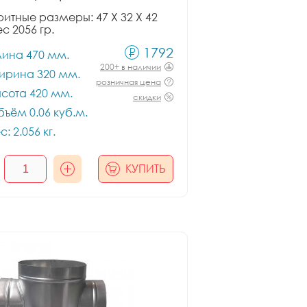
итные размеры: 47 X 32 X 42
ес 2056 гр.
1792
лина 470 мм.
200+ в наличии
ирина 320 мм.
розничная цена
сота 420 мм.
скидки
ъём 0.06 куб.м.
с: 2.056 кг.
КУПИТЬ