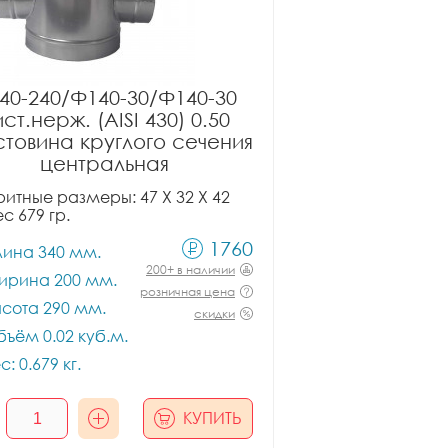
40-240/Ф140-30/Ф140-30
ст.нерж. (AISI 430) 0.50
товина круглого сечения
центральная
итные размеры: 47 X 32 X 42
ес 679 гр.
1760
лина 340 мм.
200+ в наличии
ирина 200 мм.
розничная цена
сота 290 мм.
скидки
ъём 0.02 куб.м.
с: 0.679 кг.
КУПИТЬ