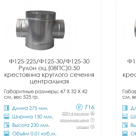
Ф125-225/Ф125-30/Ф125-30
Ф1
Рулон оц.(08ПС)0.50
крестовина круглого сечения
крес
центральная
Габаритные размеры: 47 X 32 X 42
Габар
см, вес 525 гр.
см, в
716
Длина 275 мм.
Д
200+ в наличии
Ширина 130 мм.
Ш
розничная цена
Высота 230 мм.
Вы
скидки
Объём 0.01 куб.м.
Об