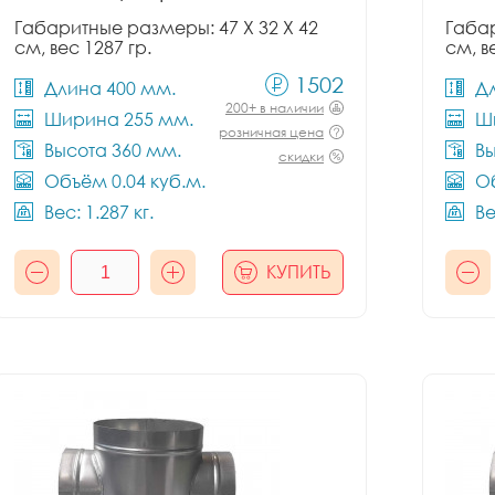
Габаритные размеры: 47 X 32 X 42
Габар
см, вес 1287 гр.
см, в
1502
Длина 400 мм.
Д
200+ в наличии
Ширина 255 мм.
Ш
розничная цена
Высота 360 мм.
Вы
скидки
Объём 0.04 куб.м.
Об
Вес: 1.287 кг.
Ве
КУПИТЬ