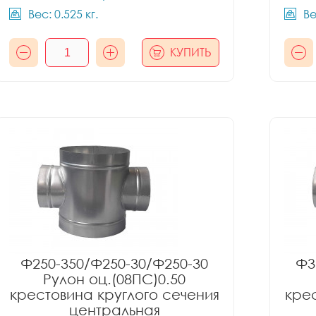
Вес: 0.525 кг.
Ве
КУПИТЬ
Ф250-350/Ф250-30/Ф250-30
Ф3
Рулон оц.(08ПС)0.50
крестовина круглого сечения
крес
центральная