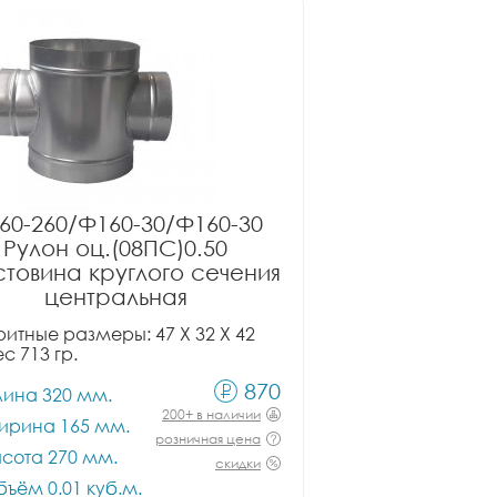
60-260/Ф160-30/Ф160-30
Рулон оц.(08ПС)0.50
товина круглого сечения
центральная
итные размеры: 47 X 32 X 42
ес 713 гр.
870
лина 320 мм.
200+ в наличии
ирина 165 мм.
розничная цена
сота 270 мм.
скидки
ъём 0.01 куб.м.