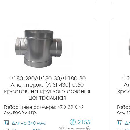
Ф180-280/Ф180-30/Ф180-30
Ф2
Лист.нерж. (AISI 430) 0.50
Ли
крестовина круглого сечения
крес
центральная
Габаритные размеры: 47 X 32 X 42
Габар
см, вес 928 гр.
см, в
2155
Длина 340 мм.
Д
200+ в наличии