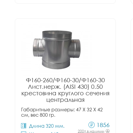
Ф160-260/Ф160-30/Ф160-30
Лист.нерж. (AISI 430) 0.50
крестовина круглого сечения
центральная
Габаритные размеры: 47 X 32 X 42
см, вес 800 гр.
1856
Длина 320 мм.
200+ в наличии