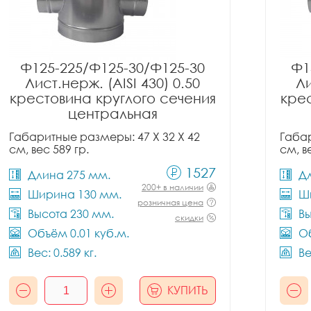
Ф125-225/Ф125-30/Ф125-30
Ф1
Лист.нерж. (AISI 430) 0.50
Ли
крестовина круглого сечения
крес
центральная
Габаритные размеры: 47 X 32 X 42
Габар
см, вес 589 гр.
см, в
1527
Длина 275 мм.
Д
200+ в наличии
Ширина 130 мм.
Ш
розничная цена
Высота 230 мм.
Вы
скидки
Объём 0.01 куб.м.
Об
Вес: 0.589 кг.
Ве
КУПИТЬ