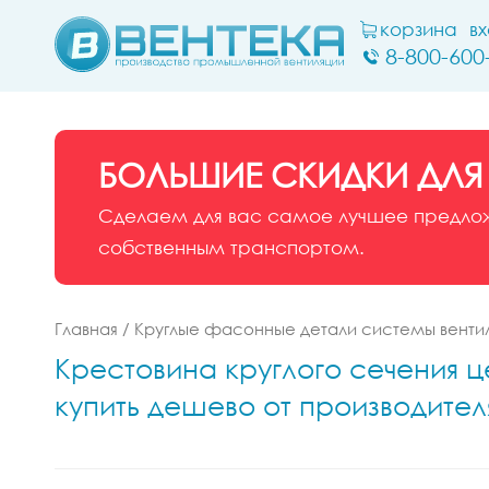
корзина
в
8-800-600
БОЛЬШИЕ СКИДКИ ДЛЯ
Сделаем для вас самое лучшее предложе
собственным транспортом.
Главная
/
Круглые фасонные детали системы венти
Крестовина круглого сечения це
купить дешево от производител