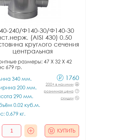
40-240/Ф140-30/Ф140-30
ст.нерж. (AISI 430) 0.50
товина круглого сечения
центральная
итные размеры: 47 X 32 X 42
ес 679 гр.
1760
лина 340 мм.
200+ в наличии
ирина 200 мм.
розничная цена
сота 290 мм.
скидки
ъём 0.02 куб.м.
с: 0.679 кг.
КУПИТЬ