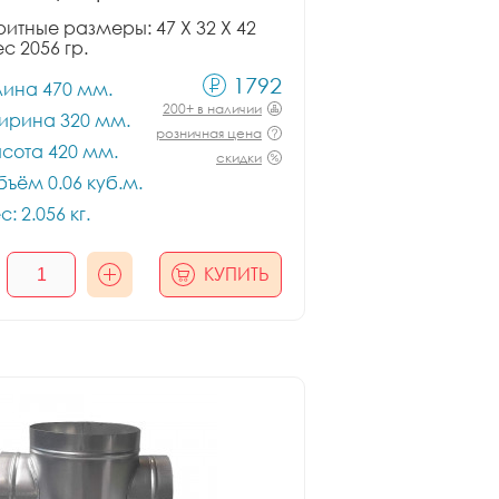
итные размеры: 47 X 32 X 42
ес 2056 гр.
1792
лина 470 мм.
200+ в наличии
ирина 320 мм.
розничная цена
сота 420 мм.
скидки
ъём 0.06 куб.м.
с: 2.056 кг.
КУПИТЬ