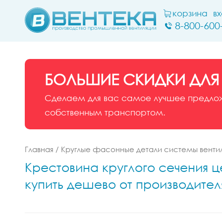
корзина
в
8-800-600
БОЛЬШИЕ СКИДКИ ДЛЯ
Сделаем для вас самое лучшее предложе
собственным транспортом.
Главная
/
Круглые фасонные детали системы венти
Крестовина круглого сечения це
купить дешево от производител