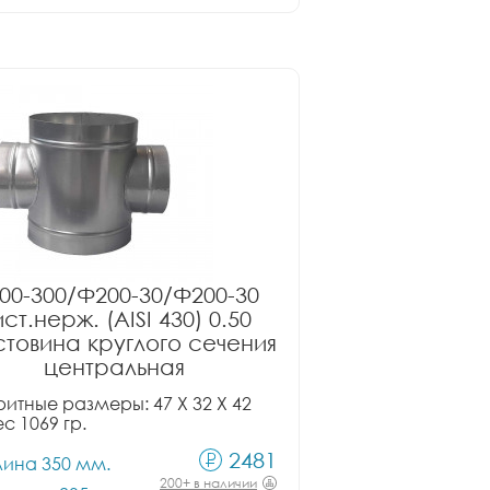
00-300/Ф200-30/Ф200-30
ст.нерж. (AISI 430) 0.50
товина круглого сечения
центральная
итные размеры: 47 X 32 X 42
ес 1069 гр.
2481
лина 350 мм.
200+ в наличии