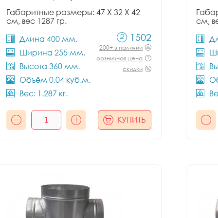
Габаритные размеры: 47 X 32 X 42
Габар
см, вес 1287 гр.
см, в
1502
Длина 400 мм.
Д
200+ в наличии
Ширина 255 мм.
Ш
розничная цена
Высота 360 мм.
Вы
скидки
Объём 0.04 куб.м.
Об
Вес: 1.287 кг.
Ве
КУПИТЬ