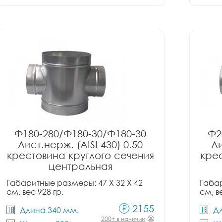
Ф180-280/Ф180-30/Ф180-30
Ф2
Лист.нерж. (AISI 430) 0.50
Ли
крестовина круглого сечения
крес
центральная
Габаритные размеры: 47 X 32 X 42
Габар
см, вес 928 гр.
см, в
2155
Длина 340 мм.
Д
200+ в наличии