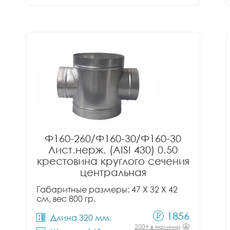
Ф160-260/Ф160-30/Ф160-30
Лист.нерж. (AISI 430) 0.50
крестовина круглого сечения
центральная
Габаритные размеры: 47 X 32 X 42
см, вес 800 гр.
1856
Длина 320 мм.
200+ в наличии