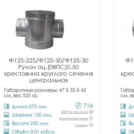
Ф125-225/Ф125-30/Ф125-30
Ф1
Рулон оц.(08ПС)0.50
крестовина круглого сечения
крес
центральная
Габаритные размеры: 47 X 32 X 42
Габар
см, вес 525 гр.
см, в
716
Длина 275 мм.
Д
200+ в наличии
Ширина 130 мм.
Ш
розничная цена
Высота 230 мм.
Вы
скидки
Объём 0.01 куб.м.
Об