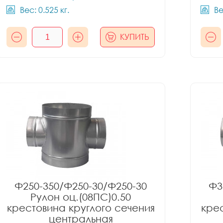
Вес: 0.525 кг.
Ве
КУПИТЬ
Ф250-350/Ф250-30/Ф250-30
Ф3
Рулон оц.(08ПС)0.50
крестовина круглого сечения
крес
центральная