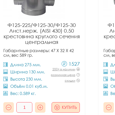
Ф125-225/Ф125-30/Ф125-30
Ф1
Лист.нерж. (AISI 430) 0.50
Ли
крестовина круглого сечения
крес
центральная
Габаритные размеры: 47 X 32 X 42
Габар
см, вес 589 гр.
см, в
1527
Длина 275 мм.
Д
200+ в наличии
Ширина 130 мм.
Ш
розничная цена
Высота 230 мм.
Вы
скидки
Объём 0.01 куб.м.
Об
Вес: 0.589 кг.
Ве
КУПИТЬ