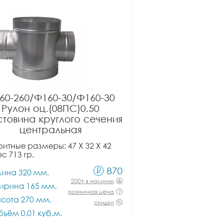
60-260/Ф160-30/Ф160-30
Рулон оц.(08ПС)0.50
товина круглого сечения
центральная
итные размеры: 47 X 32 X 42
ес 713 гр.
870
лина 320 мм.
200+ в наличии
ирина 165 мм.
розничная цена
сота 270 мм.
скидки
ъём 0.01 куб.м.