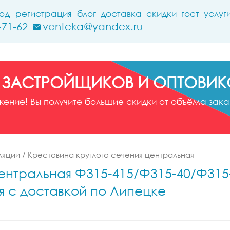
ход
регистрация
блог
доставка
скидки
гост
услуг
-71-62
venteka@yandex.ru
 ЗАСТРОЙЩИКОВ И ОПТОВИК
ние! Вы получите большие скидки от объёма заказ
ляции
/
Крестовина круглого сечения центральная
нтральная Ф315-415/Ф315-40/Ф315-40
я с доставкой по Липецке