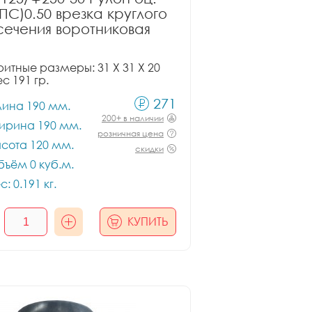
ПС)0.50 врезка круглого
сечения воротниковая
итные размеры: 31 X 31 X 20
ес 191 гр.
271
лина 190 мм.
200+ в наличии
ирина 190 мм.
розничная цена
сота 120 мм.
скидки
ъём 0 куб.м.
с: 0.191 кг.
КУПИТЬ