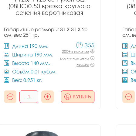
(08ПС)0.50 врезка круглого
(08
сечения воротниковая
Габаритные размеры: 31 X 31 X 20
Габар
см, вес 251 гр.
см, в
355
Длина 190 мм.
Д
200+ в наличии
Ширина 190 мм.
Ш
розничная цена
Высота 140 мм.
Вы
скидки
Объём 0.01 куб.м.
Об
Вес: 0.251 кг.
Ве
КУПИТЬ