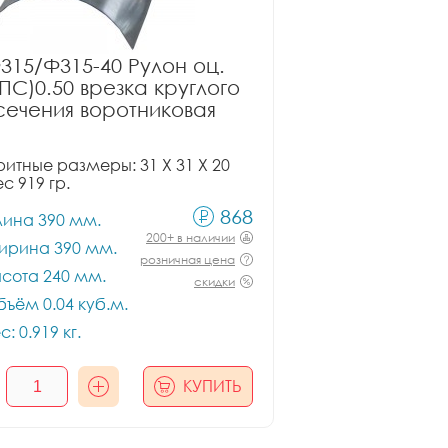
315/Ф315-40 Рулон оц.
ПС)0.50 врезка круглого
сечения воротниковая
итные размеры: 31 X 31 X 20
ес 919 гр.
868
лина 390 мм.
200+ в наличии
ирина 390 мм.
розничная цена
сота 240 мм.
скидки
ъём 0.04 куб.м.
с: 0.919 кг.
КУПИТЬ