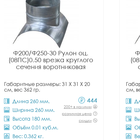
Ф200/Ф250-30 Рулон оц.
Ф
(08ПС)0.50 врезка круглого
(08
сечения воротниковая
Габаритные размеры: 31 X 31 X 20
Габар
см, вес 362 гр.
см, в
444
Длина 260 мм.
Д
200+ в наличии
Ширина 260 мм.
Ш
розничная цена
Высота 180 мм.
Вы
скидки
Объём 0.01 куб.м.
Об
Вес: 0.362 кг.
Ве