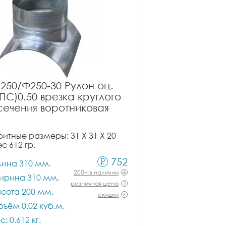
250/Ф250-30 Рулон оц.
ПС)0.50 врезка круглого
сечения воротниковая
итные размеры: 31 X 31 X 20
ес 612 гр.
752
лина 310 мм.
200+ в наличии
ирина 310 мм.
розничная цена
сота 200 мм.
скидки
ъём 0.02 куб.м.
с: 0.612 кг.