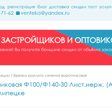
ход
регистрация
блог
доставка
скидки
гост
услуг
-71-62
venteka@yandex.ru
 ЗАСТРОЙЩИКОВ И ОПТОВИК
ние! Вы получите большие скидки от объёма заказ
ляции
/
Врезка круглого сечения воротниковая
иковая Ф100/Ф140-30 Лист.нерж. (AI
 Липецке