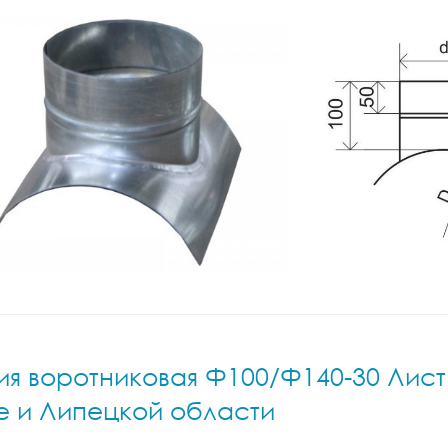
я воротниковая Ф100/Ф140-30 Лист.н
е и Липецкой области