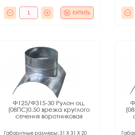
КУПИТЬ
Ф125/Ф315-30 Рулон оц.
Ф
(08ПС)0.50 врезка круглого
(08
сечения воротниковая
Габаритные размеры: 31 X 31 X 20
Габар