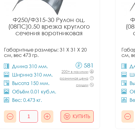
Ф250/Ф315-30 Рулон оц.
Ф
(08ПС)0.50 врезка круглого
(08
сечения воротниковая
Габаритные размеры: 31 X 31 X 20
Габар
см, вес 473 гр.
см, в
581
Длина 310 мм.
Д
200+ в наличии
Ширина 310 мм.
Ш
розничная цена
Высота 150 мм.
Вы
скидки
Объём 0.01 куб.м.
Об
Вес: 0.473 кг.
Ве
КУПИТЬ