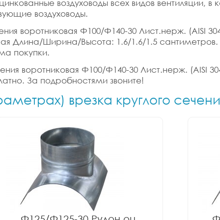
цинкованные воздуховоды всех видов вентиляции, в
вующие воздуховоды.
ния воротниковая Ф100/Ф140-30 Лист.нерж. (AISI 304)
ритная Длина/Ширина/Высота: 1.6/1.6/1.5 сантиметро
ма покупки.
ения воротниковая Ф100/Ф140-30 Лист.нерж. (AISI 304
латно. За подробностями звоните!
раметрах) врезка круглого сечен
Ф125/Ф125-30 Рулон оц.
Ф