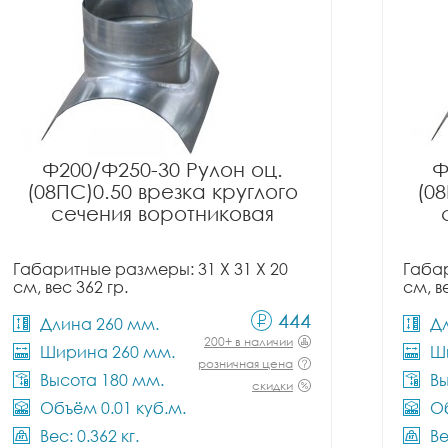
Ф200/Ф250-30 Рулон оц.
Ф
(08ПС)0.50 врезка круглого
(08
сечения воротниковая
Габаритные размеры: 31 X 31 X 20
Габар
см, вес 362 гр.
см, в
444
Длина 260 мм.
Д
200+ в наличии
Ширина 260 мм.
Ш
розничная цена
Высота 180 мм.
Вы
скидки
Объём 0.01 куб.м.
Об
Вес: 0.362 кг.
Ве