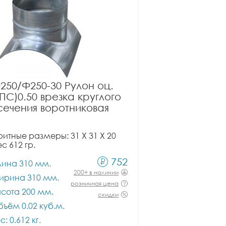
250/Ф250-30 Рулон оц.
ПС)0.50 врезка круглого
сечения воротниковая
итные размеры: 31 X 31 X 20
ес 612 гр.
752
лина 310 мм.
200+ в наличии
ирина 310 мм.
розничная цена
сота 200 мм.
скидки
ъём 0.02 куб.м.
с: 0.612 кг.