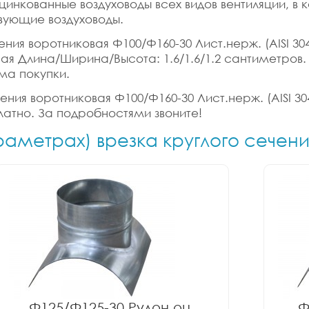
цинкованные воздуховоды всех видов вентиляции, в
вующие воздуховоды.
ния воротниковая Ф100/Ф160-30 Лист.нерж. (AISI 304)
ритная Длина/Ширина/Высота: 1.6/1.6/1.2 сантиметро
ма покупки.
ения воротниковая Ф100/Ф160-30 Лист.нерж. (AISI 304
латно. За подробностями звоните!
раметрах) врезка круглого сечен
Ф125/Ф125-30 Рулон оц.
Ф