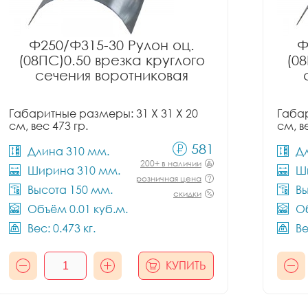
Ф250/Ф315-30 Рулон оц.
Ф
(08ПС)0.50 врезка круглого
(08
сечения воротниковая
Габаритные размеры: 31 X 31 X 20
Габар
см, вес 473 гр.
см, в
581
Длина 310 мм.
Д
200+ в наличии
Ширина 310 мм.
Ш
розничная цена
Высота 150 мм.
Вы
скидки
Объём 0.01 куб.м.
Об
Вес: 0.473 кг.
Ве
КУПИТЬ