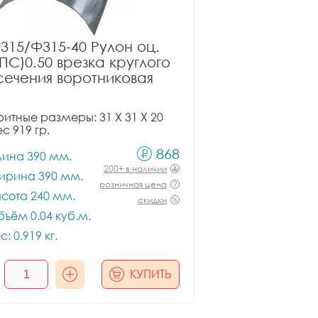
315/Ф315-40 Рулон оц.
ПС)0.50 врезка круглого
сечения воротниковая
итные размеры: 31 X 31 X 20
ес 919 гр.
868
лина 390 мм.
200+ в наличии
ирина 390 мм.
розничная цена
сота 240 мм.
скидки
ъём 0.04 куб.м.
с: 0.919 кг.
КУПИТЬ