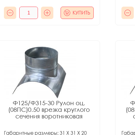
КУПИТЬ
Ф125/Ф315-30 Рулон оц.
Ф
(08ПС)0.50 врезка круглого
(08
сечения воротниковая
Габаритные размеры: 31 X 31 X 20
Габар