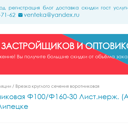
ход
регистрация
блог
доставка
скидки
гост
услуг
-71-62
venteka@yandex.ru
 ЗАСТРОЙЩИКОВ И ОПТОВИК
ние! Вы получите большие скидки от объёма заказ
ляции
/
Врезка круглого сечения воротниковая
иковая Ф100/Ф160-30 Лист.нерж. (AI
 Липецке