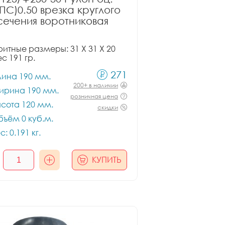
ПС)0.50 врезка круглого
сечения воротниковая
итные размеры: 31 X 31 X 20
ес 191 гр.
271
лина 190 мм.
200+ в наличии
ирина 190 мм.
розничная цена
сота 120 мм.
скидки
ъём 0 куб.м.
с: 0.191 кг.
КУПИТЬ