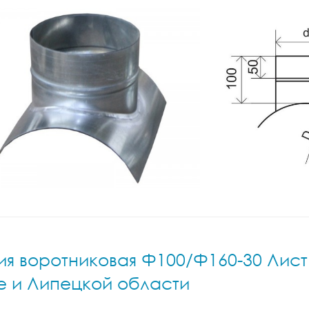
я воротниковая Ф100/Ф160-30 Лист.н
е и Липецкой области