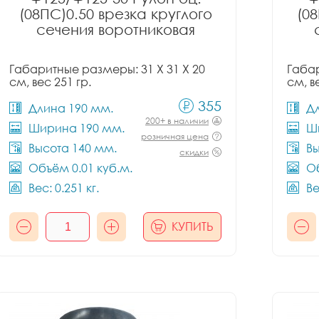
(08ПС)0.50 врезка круглого
(08
сечения воротниковая
Габаритные размеры: 31 X 31 X 20
Габар
см, вес 251 гр.
см, в
355
Длина 190 мм.
Д
200+ в наличии
Ширина 190 мм.
Ш
розничная цена
Высота 140 мм.
Вы
скидки
Объём 0.01 куб.м.
Об
Вес: 0.251 кг.
Ве
КУПИТЬ