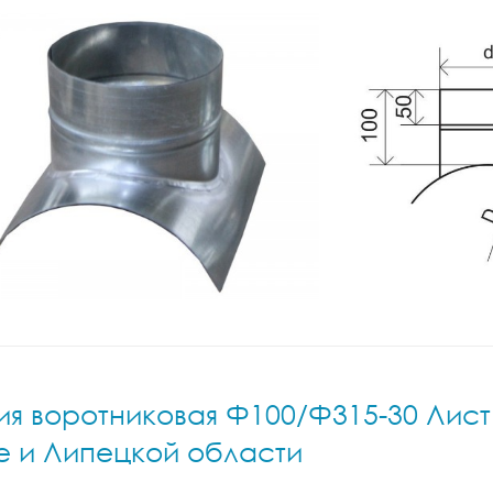
я воротниковая Ф100/Ф315-30 Лист.н
е и Липецкой области