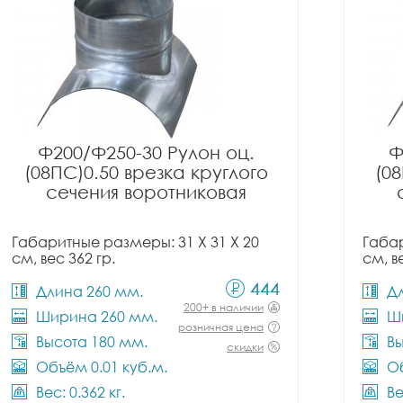
Ф200/Ф250-30 Рулон оц.
Ф
(08ПС)0.50 врезка круглого
(08
сечения воротниковая
Габаритные размеры: 31 X 31 X 20
Габар
см, вес 362 гр.
см, в
444
Длина 260 мм.
Д
200+ в наличии
Ширина 260 мм.
Ш
розничная цена
Высота 180 мм.
Вы
скидки
Объём 0.01 куб.м.
Об
Вес: 0.362 кг.
Ве