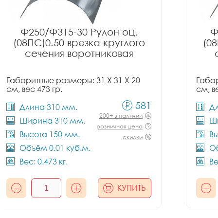
Ф250/Ф315-30 Рулон оц.
Ф
(08ПС)0.50 врезка круглого
(08
сечения воротниковая
Габаритные размеры: 31 X 31 X 20
Габар
см, вес 473 гр.
см, в
581
Длина 310 мм.
Д
200+ в наличии
Ширина 310 мм.
Ш
розничная цена
Высота 150 мм.
Вы
скидки
Объём 0.01 куб.м.
Об
Вес: 0.473 кг.
Ве
КУПИТЬ