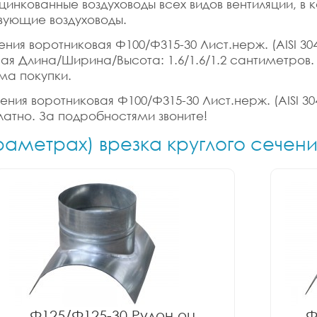
цинкованные воздуховоды всех видов вентиляции, в
вующие воздуховоды.
ния воротниковая Ф100/Ф315-30 Лист.нерж. (AISI 304)
ритная Длина/Ширина/Высота: 1.6/1.6/1.2 сантиметро
ма покупки.
ения воротниковая Ф100/Ф315-30 Лист.нерж. (AISI 304
латно. За подробностями звоните!
раметрах) врезка круглого сечен
Ф125/Ф125-30 Рулон оц.
Ф