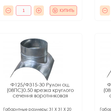
КУПИТЬ
Ф125/Ф315-30 Рулон оц.
Ф
(08ПС)0.50 врезка круглого
(08
сечения воротниковая
Габаритные размеры: 31 X 31 X 20
Габар