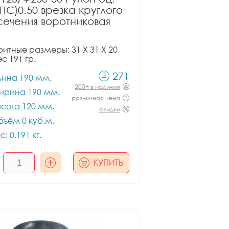
ПС)0.50 врезка круглого
сечения воротниковая
итные размеры: 31 X 31 X 20
ес 191 гр.
271
лина 190 мм.
200+ в наличии
ирина 190 мм.
розничная цена
сота 120 мм.
скидки
ъём 0 куб.м.
с: 0.191 кг.
КУПИТЬ