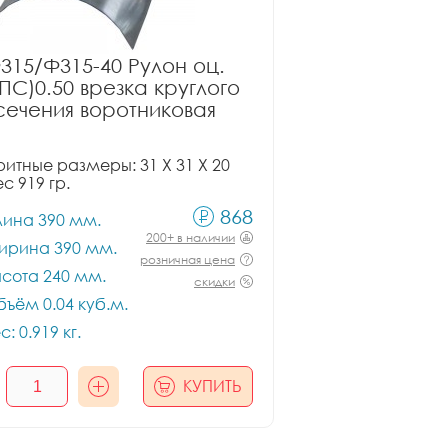
315/Ф315-40 Рулон оц.
ПС)0.50 врезка круглого
сечения воротниковая
итные размеры: 31 X 31 X 20
ес 919 гр.
868
лина 390 мм.
200+ в наличии
ирина 390 мм.
розничная цена
сота 240 мм.
скидки
ъём 0.04 куб.м.
с: 0.919 кг.
КУПИТЬ