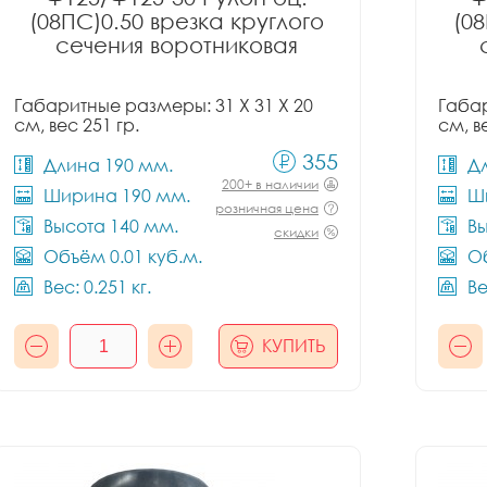
(08ПС)0.50 врезка круглого
(08
сечения воротниковая
Габаритные размеры: 31 X 31 X 20
Габар
см, вес 251 гр.
см, в
355
Длина 190 мм.
Д
200+ в наличии
Ширина 190 мм.
Ш
розничная цена
Высота 140 мм.
Вы
скидки
Объём 0.01 куб.м.
Об
Вес: 0.251 кг.
Ве
КУПИТЬ