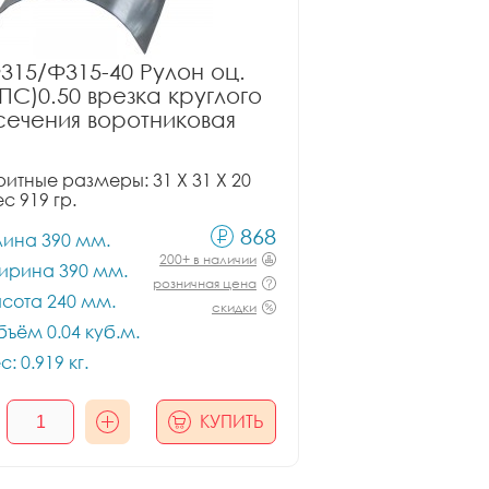
315/Ф315-40 Рулон оц.
ПС)0.50 врезка круглого
сечения воротниковая
итные размеры: 31 X 31 X 20
ес 919 гр.
868
лина 390 мм.
200+ в наличии
ирина 390 мм.
розничная цена
сота 240 мм.
скидки
ъём 0.04 куб.м.
с: 0.919 кг.
КУПИТЬ