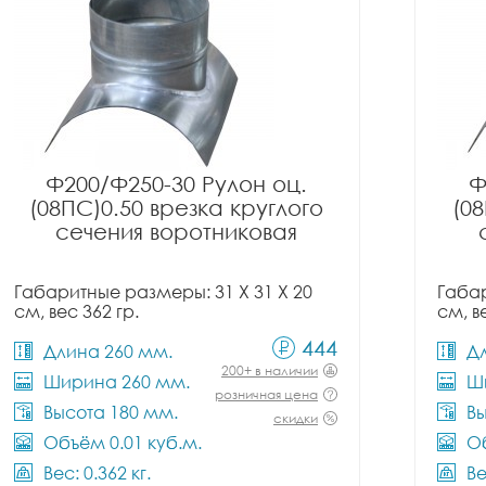
Ф200/Ф250-30 Рулон оц.
Ф
(08ПС)0.50 врезка круглого
(08
сечения воротниковая
Габаритные размеры: 31 X 31 X 20
Габар
см, вес 362 гр.
см, в
444
Длина 260 мм.
Д
200+ в наличии
Ширина 260 мм.
Ш
розничная цена
Высота 180 мм.
Вы
скидки
Объём 0.01 куб.м.
Об
Вес: 0.362 кг.
Ве