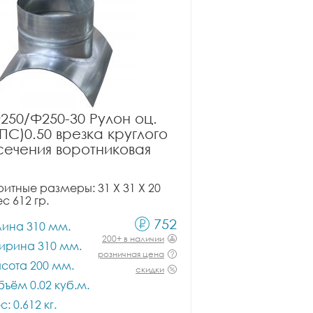
250/Ф250-30 Рулон оц.
ПС)0.50 врезка круглого
сечения воротниковая
итные размеры: 31 X 31 X 20
ес 612 гр.
752
лина 310 мм.
200+ в наличии
ирина 310 мм.
розничная цена
сота 200 мм.
скидки
ъём 0.02 куб.м.
с: 0.612 кг.