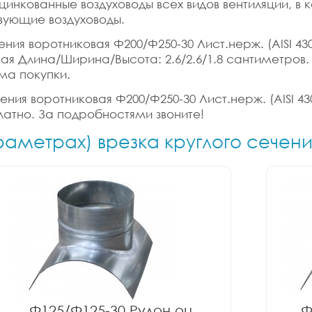
цинкованные воздуховоды всех видов вентиляции, в
вующие воздуховоды.
ния воротниковая Ф200/Ф250-30 Лист.нерж. (AISI 430)
ритная Длина/Ширина/Высота: 2.6/2.6/1.8 сантиметро
ма покупки.
ения воротниковая Ф200/Ф250-30 Лист.нерж. (AISI 430
латно. За подробностями звоните!
раметрах) врезка круглого сечен
Ф125/Ф125-30 Рулон оц.
Ф