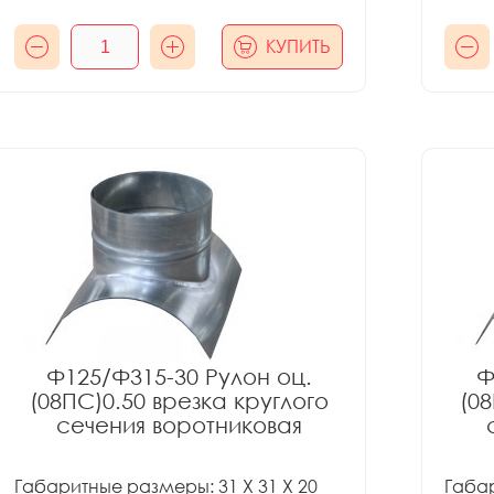
КУПИТЬ
Ф125/Ф315-30 Рулон оц.
Ф
(08ПС)0.50 врезка круглого
(08
сечения воротниковая
Габаритные размеры: 31 X 31 X 20
Габар