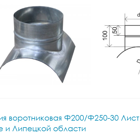
я воротниковая Ф200/Ф250-30 Лист.н
е и Липецкой области