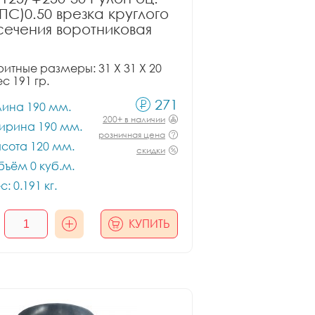
ПС)0.50 врезка круглого
сечения воротниковая
итные размеры: 31 X 31 X 20
ес 191 гр.
271
лина 190 мм.
200+ в наличии
ирина 190 мм.
розничная цена
сота 120 мм.
скидки
ъём 0 куб.м.
с: 0.191 кг.
КУПИТЬ