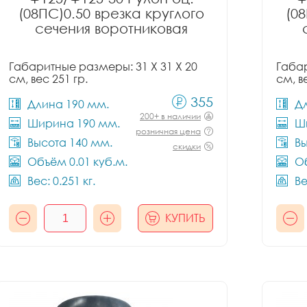
(08ПС)0.50 врезка круглого
(08
сечения воротниковая
Габаритные размеры: 31 X 31 X 20
Габар
см, вес 251 гр.
см, в
355
Длина 190 мм.
Д
200+ в наличии
Ширина 190 мм.
Ш
розничная цена
Высота 140 мм.
Вы
скидки
Объём 0.01 куб.м.
Об
Вес: 0.251 кг.
Ве
КУПИТЬ