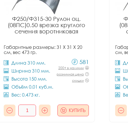
Ф250/Ф315-30 Рулон оц.
Ф
(08ПС)0.50 врезка круглого
(08
сечения воротниковая
Габаритные размеры: 31 X 31 X 20
Габар
см, вес 473 гр.
см, в
581
Длина 310 мм.
Д
200+ в наличии
Ширина 310 мм.
Ш
розничная цена
Высота 150 мм.
Вы
скидки
Объём 0.01 куб.м.
Об
Вес: 0.473 кг.
Ве
КУПИТЬ