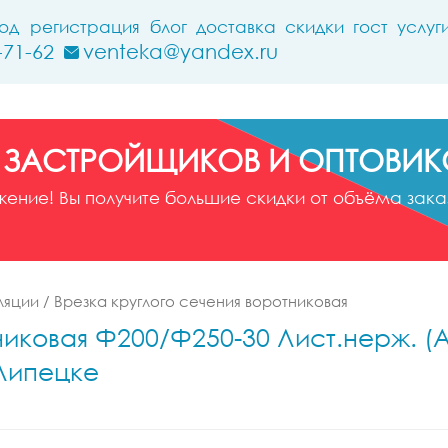
ход
регистрация
блог
доставка
скидки
гост
услуг
-71-62
venteka@yandex.ru
 ЗАСТРОЙЩИКОВ И ОПТОВИК
ние! Вы получите большие скидки от объёма заказ
ляции
/
Врезка круглого сечения воротниковая
иковая Ф200/Ф250-30 Лист.нерж. (AI
 Липецке