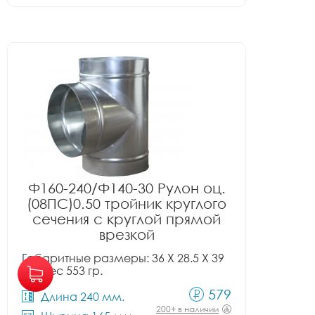
Ф160-240/Ф140-30 Рулон оц.
(08ПС)0.50 тройник круглого
сечения с круглой прямой
врезкой
Габаритные размеры: 36 X 28.5 X 39
см, вес 553 гр.
579
Длина 240 мм.
200+ в наличии