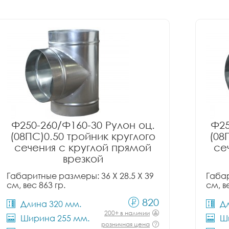
Ф250-260/Ф160-30 Рулон оц.
Ф25
(08ПС)0.50 тройник круглого
(08
сечения с круглой прямой
се
врезкой
Габаритные размеры: 36 X 28.5 X 39
Габар
см, вес 863 гр.
см, в
820
Длина 320 мм.
Д
200+ в наличии
Ширина 255 мм.
Ш
розничная цена