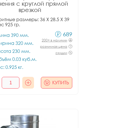
чения с круглой прямой
врезкой
итные размеры: 36 X 28.5 X 39
ес 925 гр.
689
лина 390 мм.
200+ в наличии
ирина 320 мм.
розничная цена
сота 230 мм.
скидки
ъём 0.03 куб.м.
с: 0.925 кг.
КУПИТЬ