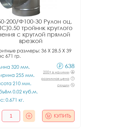
0-200/Ф100-30 Рулон оц.
ПС)0.50 тройник круглого
чения с круглой прямой
врезкой
итные размеры: 36 X 28.5 X 39
ес 671 гр.
638
лина 320 мм.
200+ в наличии
ирина 255 мм.
розничная цена
сота 210 мм.
скидки
ъём 0.02 куб.м.
с: 0.671 кг.
КУПИТЬ