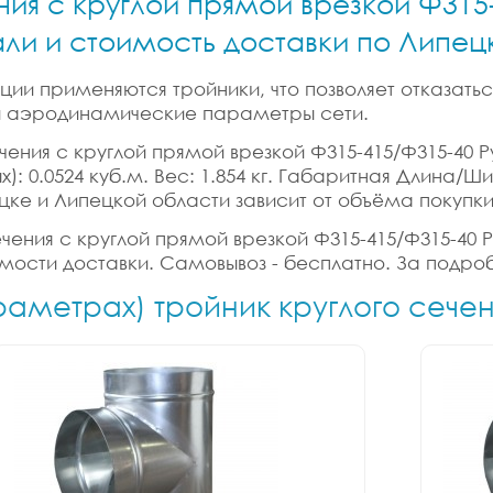
ния с круглой прямой врезкой Ф315
али и стоимость доставки по Липе
ии применяются тройники, что позволяет отказатьс
 и аэродинамические параметры сети.
чения с круглой прямой врезкой Ф315-415/Ф315-40 Р
): 0.0524 куб.м. Вес: 1.854 кг. Габаритная Длина/Ш
цке и Липецкой области зависит от объёма покупки
ечения с круглой прямой врезкой Ф315-415/Ф315-40 Р
имости доставки. Самовывоз - бесплатно. За подро
раметрах) тройник круглого сече