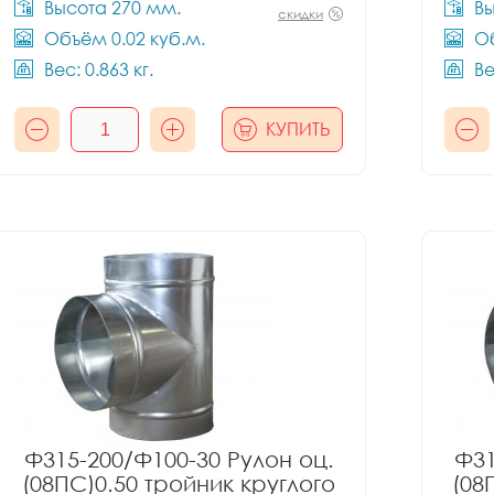
Высота 270 мм.
Вы
скидки
Объём 0.02 куб.м.
Об
Вес: 0.863 кг.
Ве
КУПИТЬ
Ф315-200/Ф100-30 Рулон оц.
Ф31
(08ПС)0.50 тройник круглого
(08