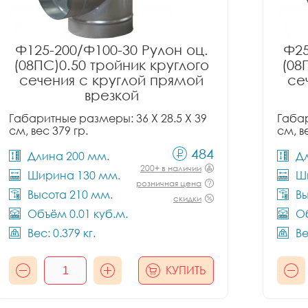
Ф125-200/Ф100-30 Рулон оц.
Ф25
(08ПС)0.50 тройник круглого
(08
сечения с круглой прямой
се
врезкой
Габаритные размеры: 36 X 28.5 X 39
Габар
см, вес 379 гр.
см, в
484
Длина 200 мм.
Д
200+ в наличии
Ширина 130 мм.
Ш
розничная цена
Высота 210 мм.
Вы
скидки
Объём 0.01 куб.м.
Об
Вес: 0.379 кг.
Ве
КУПИТЬ