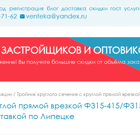
ход
регистрация
блог
доставка
скидки
гост
услуг
-71-62
venteka@yandex.ru
 ЗАСТРОЙЩИКОВ И ОПТОВИК
ние! Вы получите большие скидки от объёма заказ
ляции
/
Тройник круглого сечения с круглой прямой врезко
углой прямой врезкой Ф315-415/Ф315
ставкой по Липецке