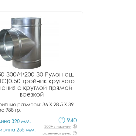
0-300/Ф200-30 Рулон оц.
ПС)0.50 тройник круглого
чения с круглой прямой
врезкой
итные размеры: 36 X 28.5 X 39
ес 988 гр.
940
лина 320 мм.
200+ в наличии
ирина 255 мм.
розничная цена