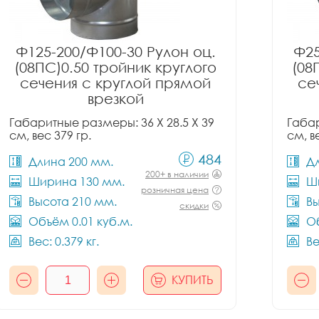
Ф125-200/Ф100-30 Рулон оц.
Ф25
(08ПС)0.50 тройник круглого
(08
сечения с круглой прямой
се
врезкой
Габаритные размеры: 36 X 28.5 X 39
Габар
см, вес 379 гр.
см, в
484
Длина 200 мм.
Д
200+ в наличии
Ширина 130 мм.
Ш
розничная цена
Высота 210 мм.
Вы
скидки
Объём 0.01 куб.м.
Об
Вес: 0.379 кг.
Ве
КУПИТЬ