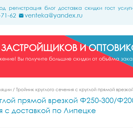
ход
регистрация
блог
доставка
скидки
гост
услуг
-71-62
venteka@yandex.ru
 ЗАСТРОЙЩИКОВ И ОПТОВИК
ние! Вы получите большие скидки от объёма заказ
ляции
/
Тройник круглого сечения с круглой прямой врезко
глой прямой врезкой Ф250-300/Ф200-
я с доставкой по Липецке