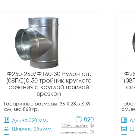
Ф250-260/Ф160-30 Рулон оц.
Ф25
(08ПС)0.50 тройник круглого
(08
сечения с круглой прямой
се
врезкой
Габаритные размеры: 36 X 28.5 X 39
Габар
см, вес 863 гр.
см, в
820
Длина 320 мм.
Д
200+ в наличии
Ширина 255 мм.
Ш
розничная цена