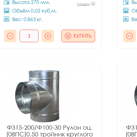
Высота 270 мм.
Вы
скидки
Объём 0.02 куб.м.
Об
Вес: 0.863 кг.
Ве
КУПИТЬ
Ф315-200/Ф100-30 Рулон оц.
Ф31
(08ПС)0.50 тройник круглого
(08