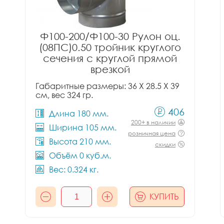
Ф100-200/Ф100-30 Рулон оц.
(08ПС)0.50 тройник круглого
сечения с круглой прямой
врезкой
Габаритные размеры: 36 X 28.5 X 39
см, вес 324 гр.
406
Длина 180 мм.
200+ в наличии
Ширина 105 мм.
розничная цена
Высота 210 мм.
скидки
Объём 0 куб.м.
Вес: 0.324 кг.
КУПИТЬ