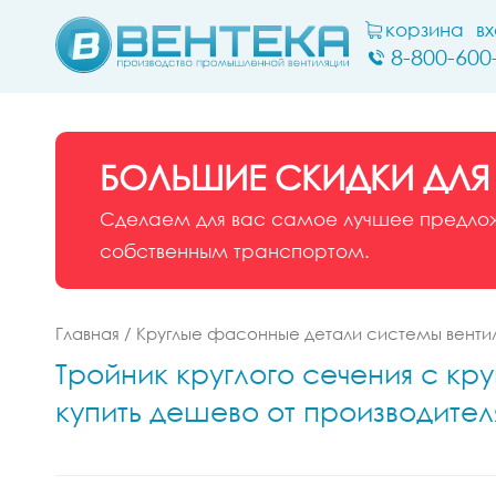
корзина
в
8-800-600
БОЛЬШИЕ СКИДКИ ДЛЯ
Сделаем для вас самое лучшее предложе
собственным транспортом.
Главная
/
Круглые фасонные детали системы венти
Тройник круглого сечения с кру
купить дешево от производител