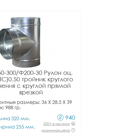
0-300/Ф200-30 Рулон оц.
ПС)0.50 тройник круглого
чения с круглой прямой
врезкой
итные размеры: 36 X 28.5 X 39
ес 988 гр.
940
лина 320 мм.
200+ в наличии
ирина 255 мм.
розничная цена