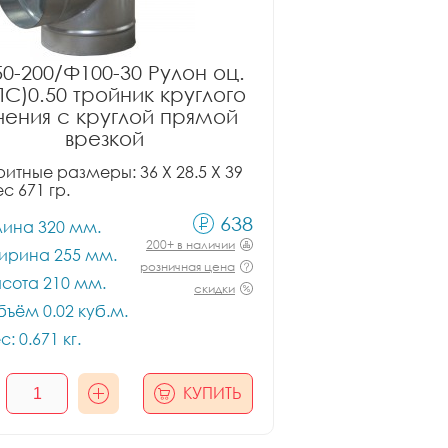
0-200/Ф100-30 Рулон оц.
ПС)0.50 тройник круглого
чения с круглой прямой
врезкой
итные размеры: 36 X 28.5 X 39
ес 671 гр.
638
лина 320 мм.
200+ в наличии
ирина 255 мм.
розничная цена
сота 210 мм.
скидки
ъём 0.02 куб.м.
с: 0.671 кг.
КУПИТЬ