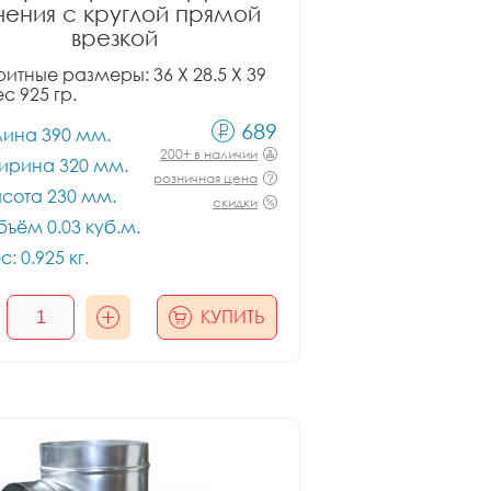
чения с круглой прямой
врезкой
итные размеры: 36 X 28.5 X 39
ес 925 гр.
689
лина 390 мм.
200+ в наличии
ирина 320 мм.
розничная цена
сота 230 мм.
скидки
ъём 0.03 куб.м.
с: 0.925 кг.
КУПИТЬ