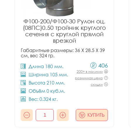
Ф100-200/Ф100-30 Рулон оц.
(08ПС)0.50 тройник круглого
сечения с круглой прямой
врезкой
Габаритные размеры: 36 X 28.5 X 39
см, вес 324 гр.
406
Длина 180 мм.
200+ в наличии
Ширина 105 мм.
розничная цена
Высота 210 мм.
скидки
Объём 0 куб.м.
Вес: 0.324 кг.
КУПИТЬ