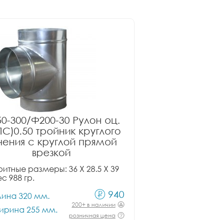
0-300/Ф200-30 Рулон оц.
ПС)0.50 тройник круглого
чения с круглой прямой
врезкой
итные размеры: 36 X 28.5 X 39
ес 988 гр.
940
лина 320 мм.
200+ в наличии
ирина 255 мм.
розничная цена