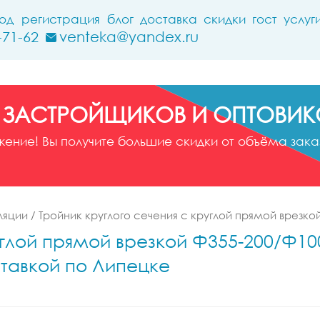
ход
регистрация
блог
доставка
скидки
гост
услуг
-71-62
venteka@yandex.ru
 ЗАСТРОЙЩИКОВ И ОПТОВИК
ние! Вы получите большие скидки от объёма заказ
ляции
/
Тройник круглого сечения с круглой прямой врезко
углой прямой врезкой Ф355-200/Ф100
ставкой по Липецке