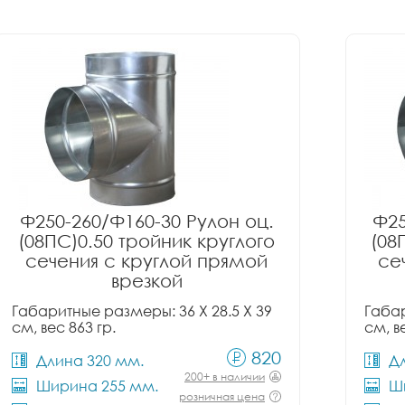
Ф250-260/Ф160-30 Рулон оц.
Ф25
(08ПС)0.50 тройник круглого
(08
сечения с круглой прямой
се
врезкой
Габаритные размеры: 36 X 28.5 X 39
Габар
см, вес 863 гр.
см, в
820
Длина 320 мм.
Д
200+ в наличии
Ширина 255 мм.
Ш
розничная цена