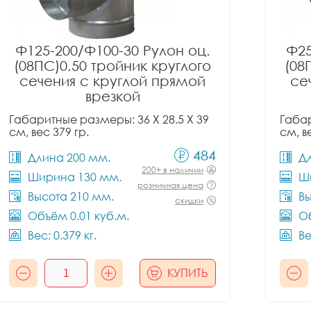
Ф125-200/Ф100-30 Рулон оц.
Ф25
(08ПС)0.50 тройник круглого
(08
сечения с круглой прямой
се
врезкой
Габаритные размеры: 36 X 28.5 X 39
Габар
см, вес 379 гр.
см, в
484
Длина 200 мм.
Д
200+ в наличии
Ширина 130 мм.
Ш
розничная цена
Высота 210 мм.
Вы
скидки
Объём 0.01 куб.м.
Об
Вес: 0.379 кг.
Ве
КУПИТЬ