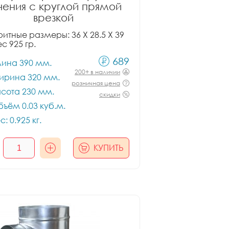
чения с круглой прямой
врезкой
итные размеры: 36 X 28.5 X 39
ес 925 гр.
689
лина 390 мм.
200+ в наличии
ирина 320 мм.
розничная цена
сота 230 мм.
скидки
ъём 0.03 куб.м.
с: 0.925 кг.
КУПИТЬ