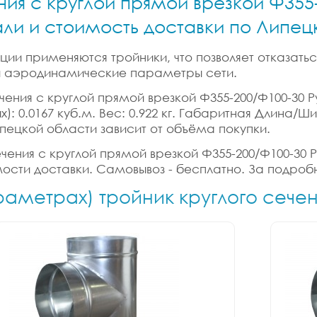
ния с круглой прямой врезкой Ф355
али и стоимость доставки по Липе
ии применяются тройники, что позволяет отказатьс
 и аэродинамические параметры сети.
чения с круглой прямой врезкой Ф355-200/Ф100-30 Р
х): 0.0167 куб.м. Вес: 0.922 кг. Габаритная Длина/
ипецкой области зависит от объёма покупки.
ечения с круглой прямой врезкой Ф355-200/Ф100-30 Р
мости доставки. Самовывоз - бесплатно. За подроб
раметрах) тройник круглого сече