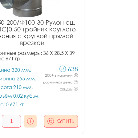
0-200/Ф100-30 Рулон оц.
ПС)0.50 тройник круглого
чения с круглой прямой
врезкой
итные размеры: 36 X 28.5 X 39
ес 671 гр.
638
лина 320 мм.
200+ в наличии
ирина 255 мм.
розничная цена
сота 210 мм.
скидки
ъём 0.02 куб.м.
с: 0.671 кг.
КУПИТЬ