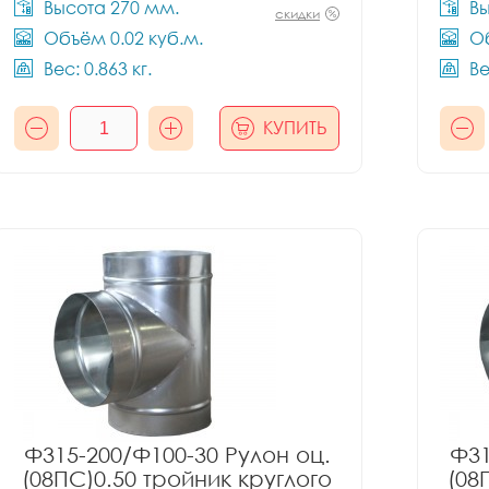
Высота 270 мм.
Вы
скидки
Объём 0.02 куб.м.
Об
Вес: 0.863 кг.
Ве
КУПИТЬ
Ф315-200/Ф100-30 Рулон оц.
Ф31
(08ПС)0.50 тройник круглого
(08