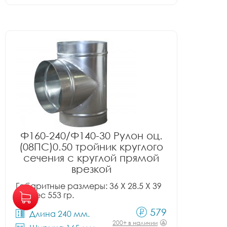
Ф160-240/Ф140-30 Рулон оц.
(08ПС)0.50 тройник круглого
сечения с круглой прямой
врезкой
Габаритные размеры: 36 X 28.5 X 39
см, вес 553 гр.
579
Длина 240 мм.
200+ в наличии