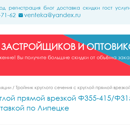
ход
регистрация
блог
доставка
скидки
гост
услуг
-71-62
venteka@yandex.ru
 ЗАСТРОЙЩИКОВ И ОПТОВИК
ние! Вы получите большие скидки от объёма заказ
ляции
/
Тройник круглого сечения с круглой прямой врезко
углой прямой врезкой Ф355-415/Ф315
ставкой по Липецке