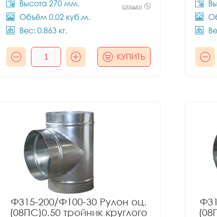
Высота 270 мм.
Вы
скидки
Объём 0.02 куб.м.
Об
Вес: 0.863 кг.
Ве
КУПИТЬ
Ф315-200/Ф100-30 Рулон оц.
Ф31
(08ПС)0.50 тройник круглого
(08