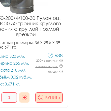
0-200/Ф100-30 Рулон оц.
ПС)0.50 тройник круглого
чения с круглой прямой
врезкой
итные размеры: 36 X 28.5 X 39
ес 671 гр.
638
лина 320 мм.
200+ в наличии
ирина 255 мм.
розничная цена
сота 210 мм.
скидки
ъём 0.02 куб.м.
с: 0.671 кг.
КУПИТЬ