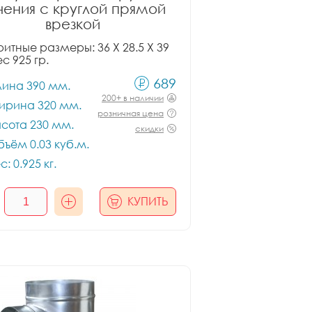
чения с круглой прямой
врезкой
итные размеры: 36 X 28.5 X 39
ес 925 гр.
689
лина 390 мм.
200+ в наличии
ирина 320 мм.
розничная цена
сота 230 мм.
скидки
ъём 0.03 куб.м.
с: 0.925 кг.
КУПИТЬ