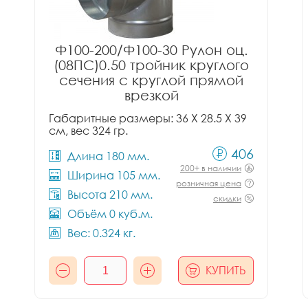
Ф100-200/Ф100-30 Рулон оц.
(08ПС)0.50 тройник круглого
сечения с круглой прямой
врезкой
Габаритные размеры: 36 X 28.5 X 39
см, вес 324 гр.
406
Длина 180 мм.
200+ в наличии
Ширина 105 мм.
розничная цена
Высота 210 мм.
скидки
Объём 0 куб.м.
Вес: 0.324 кг.
КУПИТЬ