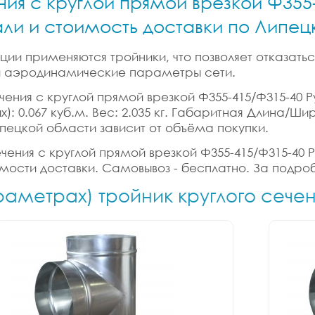
ния с круглой прямой врезкой Ф355
али и стоимость доставки по Липе
ии применяются тройники, что позволяет отказатьс
 и аэродинамические параметры сети.
чения с круглой прямой врезкой Ф355-415/Ф315-40 Р
х): 0.067 куб.м. Вес: 2.035 кг. Габаритная Длина/Ш
ипецкой области зависит от объёма покупки.
ечения с круглой прямой врезкой Ф355-415/Ф315-40 Р
имости доставки. Самовывоз - бесплатно. За подро
раметрах) тройник круглого сече