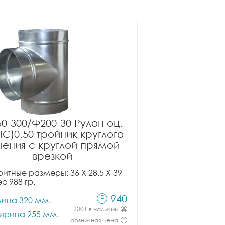
0-300/Ф200-30 Рулон оц.
ПС)0.50 тройник круглого
чения с круглой прямой
врезкой
итные размеры: 36 X 28.5 X 39
ес 988 гр.
940
лина 320 мм.
200+ в наличии
ирина 255 мм.
розничная цена