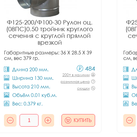
Ф125-200/Ф100-30 Рулон оц.
Ф25
(08ПС)0.50 тройник круглого
(08
сечения с круглой прямой
се
врезкой
Габаритные размеры: 36 X 28.5 X 39
Габар
см, вес 379 гр.
см, в
484
Длина 200 мм.
Д
200+ в наличии
Ширина 130 мм.
Ш
розничная цена
Высота 210 мм.
Вы
скидки
Объём 0.01 куб.м.
Об
Вес: 0.379 кг.
Ве
КУПИТЬ