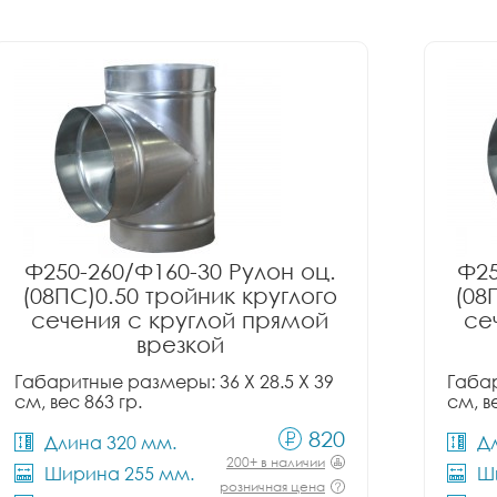
Ф250-260/Ф160-30 Рулон оц.
Ф25
(08ПС)0.50 тройник круглого
(08
сечения с круглой прямой
се
врезкой
Габаритные размеры: 36 X 28.5 X 39
Габар
см, вес 863 гр.
см, в
820
Длина 320 мм.
Д
200+ в наличии
Ширина 255 мм.
Ш
розничная цена