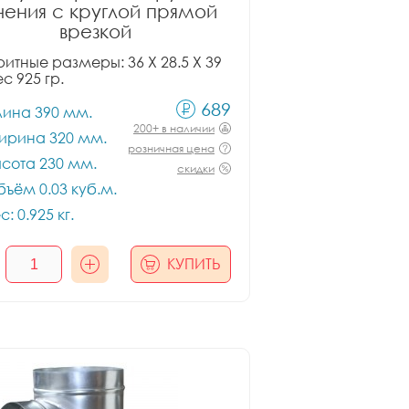
чения с круглой прямой
врезкой
итные размеры: 36 X 28.5 X 39
ес 925 гр.
689
лина 390 мм.
200+ в наличии
ирина 320 мм.
розничная цена
сота 230 мм.
скидки
ъём 0.03 куб.м.
с: 0.925 кг.
КУПИТЬ