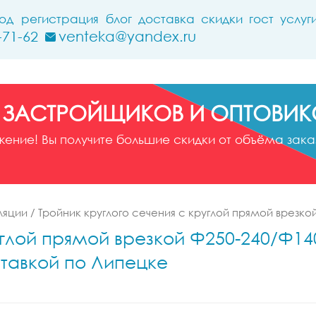
ход
регистрация
блог
доставка
скидки
гост
услуг
-71-62
venteka@yandex.ru
 ЗАСТРОЙЩИКОВ И ОПТОВИК
ние! Вы получите большие скидки от объёма заказ
ляции
/
Тройник круглого сечения с круглой прямой врезко
углой прямой врезкой Ф250-240/Ф140
ставкой по Липецке