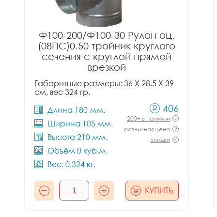
Ф100-200/Ф100-30 Рулон оц.
(08ПС)0.50 тройник круглого
сечения с круглой прямой
врезкой
Габаритные размеры: 36 X 28.5 X 39
см, вес 324 гр.
406
Длина 180 мм.
200+ в наличии
Ширина 105 мм.
розничная цена
Высота 210 мм.
скидки
Объём 0 куб.м.
Вес: 0.324 кг.
КУПИТЬ