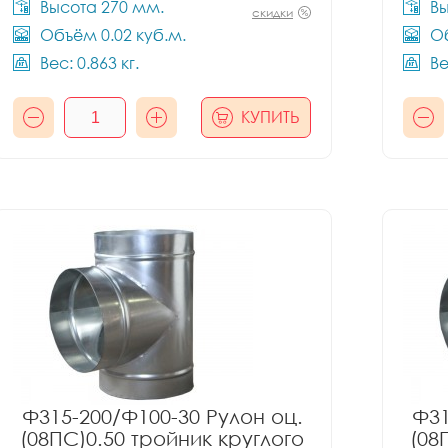
Высота 270 мм.
Вы
скидки
Объём 0.02 куб.м.
Об
Вес: 0.863 кг.
Ве
КУПИТЬ
Ф315-200/Ф100-30 Рулон оц.
Ф31
(08ПС)0.50 тройник круглого
(08