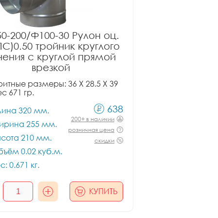
0-200/Ф100-30 Рулон оц.
ПС)0.50 тройник круглого
чения с круглой прямой
врезкой
итные размеры: 36 X 28.5 X 39
ес 671 гр.
638
лина 320 мм.
200+ в наличии
ирина 255 мм.
розничная цена
сота 210 мм.
скидки
ъём 0.02 куб.м.
с: 0.671 кг.
КУПИТЬ