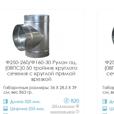
Ф250-260/Ф160-30 Рулон оц.
Ф25
(08ПС)0.50 тройник круглого
(08
сечения с круглой прямой
се
врезкой
Габаритные размеры: 36 X 28.5 X 39
Габар
см, вес 863 гр.
см, в
820
Длина 320 мм.
Д
200+ в наличии
Ширина 255 мм.
Ш
розничная цена