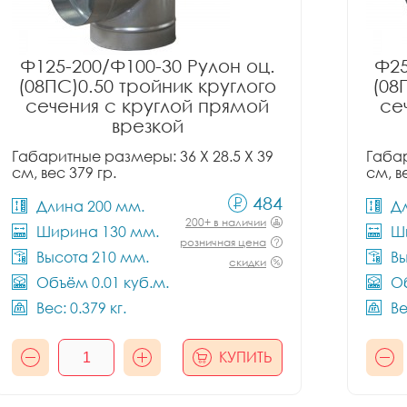
Ф125-200/Ф100-30 Рулон оц.
Ф25
(08ПС)0.50 тройник круглого
(08
сечения с круглой прямой
се
врезкой
Габаритные размеры: 36 X 28.5 X 39
Габар
см, вес 379 гр.
см, в
484
Длина 200 мм.
Д
200+ в наличии
Ширина 130 мм.
Ш
розничная цена
Высота 210 мм.
Вы
скидки
Объём 0.01 куб.м.
Об
Вес: 0.379 кг.
Ве
КУПИТЬ