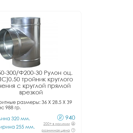
0-300/Ф200-30 Рулон оц.
ПС)0.50 тройник круглого
чения с круглой прямой
врезкой
итные размеры: 36 X 28.5 X 39
ес 988 гр.
940
лина 320 мм.
200+ в наличии
ирина 255 мм.
розничная цена