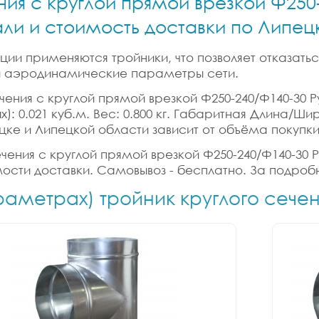
ния с круглой прямой врезкой Ф250
али и стоимость доставки по Липе
ии применяются тройники, что позволяет отказатьс
 и аэродинамические параметры сети.
чения с круглой прямой врезкой Ф250-240/Ф140-30 Р
): 0.021 куб.м. Вес: 0.800 кг. Габаритная Длина/Ши
цке и Липецкой области зависит от объёма покупки
ечения с круглой прямой врезкой Ф250-240/Ф140-30 Р
мости доставки. Самовывоз - бесплатно. За подроб
раметрах) тройник круглого сече