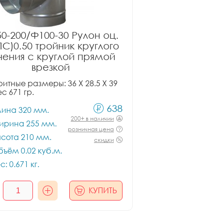
0-200/Ф100-30 Рулон оц.
ПС)0.50 тройник круглого
чения с круглой прямой
врезкой
итные размеры: 36 X 28.5 X 39
ес 671 гр.
638
лина 320 мм.
200+ в наличии
ирина 255 мм.
розничная цена
сота 210 мм.
скидки
ъём 0.02 куб.м.
с: 0.671 кг.
КУПИТЬ