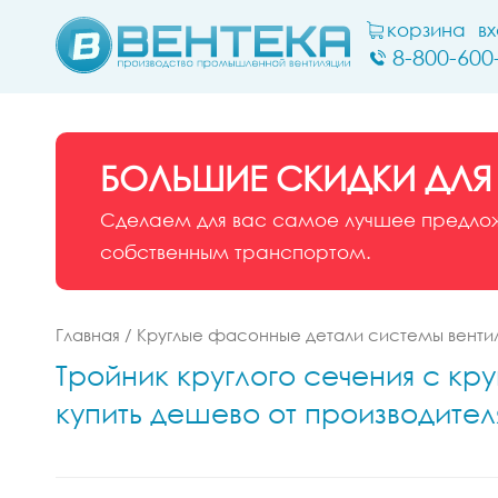
корзина
в
8-800-600
БОЛЬШИЕ СКИДКИ ДЛЯ
Сделаем для вас самое лучшее предложе
собственным транспортом.
Главная
/
Круглые фасонные детали системы венти
Тройник круглого сечения с кру
купить дешево от производител