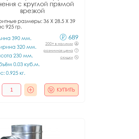
чения с круглой прямой
врезкой
итные размеры: 36 X 28.5 X 39
ес 925 гр.
689
лина 390 мм.
200+ в наличии
ирина 320 мм.
розничная цена
сота 230 мм.
скидки
ъём 0.03 куб.м.
с: 0.925 кг.
КУПИТЬ