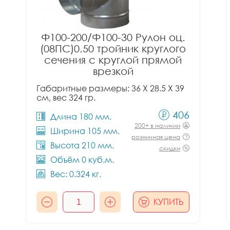
Ф100-200/Ф100-30 Рулон оц.
(08ПС)0.50 тройник круглого
сечения с круглой прямой
врезкой
Габаритные размеры: 36 X 28.5 X 39
см, вес 324 гр.
406
Длина 180 мм.
200+ в наличии
Ширина 105 мм.
розничная цена
Высота 210 мм.
скидки
Объём 0 куб.м.
Вес: 0.324 кг.
КУПИТЬ