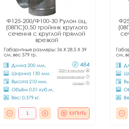
Ф125-200/Ф100-30 Рулон оц.
Ф25
(08ПС)0.50 тройник круглого
(08
сечения с круглой прямой
се
врезкой
Габаритные размеры: 36 X 28.5 X 39
Габар
см, вес 379 гр.
см, в
484
Длина 200 мм.
Д
200+ в наличии
Ширина 130 мм.
Ш
розничная цена
Высота 210 мм.
Вы
скидки
Объём 0.01 куб.м.
Об
Вес: 0.379 кг.
Ве
КУПИТЬ