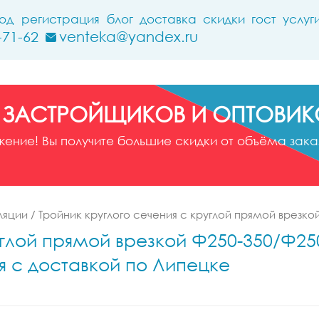
ход
регистрация
блог
доставка
скидки
гост
услуг
-71-62
venteka@yandex.ru
 ЗАСТРОЙЩИКОВ И ОПТОВИК
ние! Вы получите большие скидки от объёма заказ
ляции
/
Тройник круглого сечения с круглой прямой врезко
глой прямой врезкой Ф250-350/Ф250-
я с доставкой по Липецке