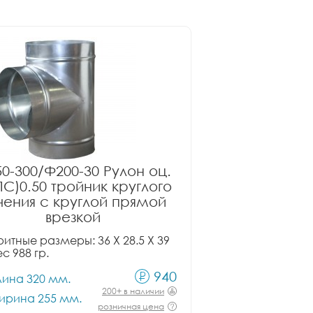
0-300/Ф200-30 Рулон оц.
ПС)0.50 тройник круглого
чения с круглой прямой
врезкой
итные размеры: 36 X 28.5 X 39
ес 988 гр.
940
лина 320 мм.
200+ в наличии
ирина 255 мм.
розничная цена