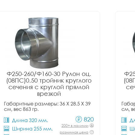
Ф250-260/Ф160-30 Рулон оц.
Ф25
(08ПС)0.50 тройник круглого
(08
сечения с круглой прямой
се
врезкой
Габаритные размеры: 36 X 28.5 X 39
Габар
см, вес 863 гр.
см, в
820
Длина 320 мм.
Д
200+ в наличии
Ширина 255 мм.
Ш
розничная цена