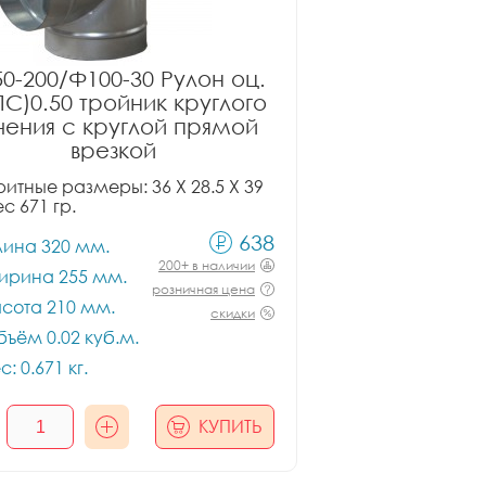
0-200/Ф100-30 Рулон оц.
ПС)0.50 тройник круглого
чения с круглой прямой
врезкой
итные размеры: 36 X 28.5 X 39
ес 671 гр.
638
лина 320 мм.
200+ в наличии
ирина 255 мм.
розничная цена
сота 210 мм.
скидки
ъём 0.02 куб.м.
с: 0.671 кг.
КУПИТЬ