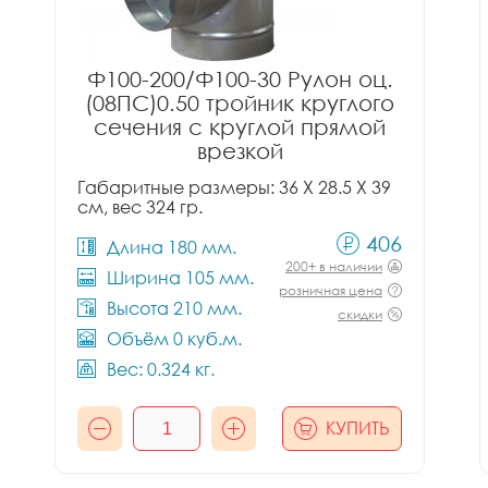
Ф100-200/Ф100-30 Рулон оц.
(08ПС)0.50 тройник круглого
сечения с круглой прямой
врезкой
Габаритные размеры: 36 X 28.5 X 39
см, вес 324 гр.
406
Длина 180 мм.
200+ в наличии
Ширина 105 мм.
розничная цена
Высота 210 мм.
скидки
Объём 0 куб.м.
Вес: 0.324 кг.
КУПИТЬ