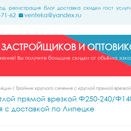
ход
регистрация
блог
доставка
скидки
гост
услуг
-71-62
venteka@yandex.ru
 ЗАСТРОЙЩИКОВ И ОПТОВИК
ние! Вы получите большие скидки от объёма заказ
ляции
/
Тройник круглого сечения с круглой прямой врезко
глой прямой врезкой Ф250-240/Ф140-
я с доставкой по Липецке