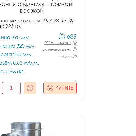
чения с круглой прямой
врезкой
итные размеры: 36 X 28.5 X 39
ес 925 гр.
689
лина 390 мм.
200+ в наличии
ирина 320 мм.
розничная цена
сота 230 мм.
скидки
ъём 0.03 куб.м.
с: 0.925 кг.
КУПИТЬ