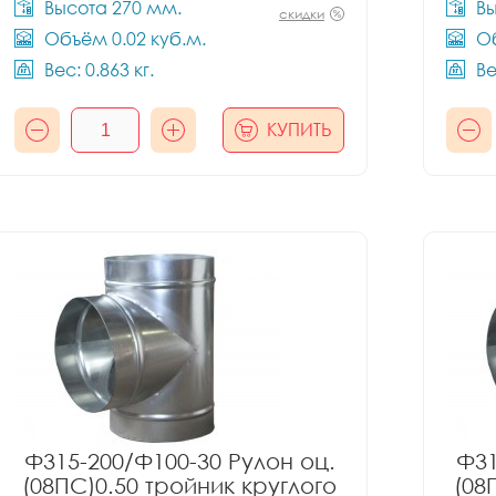
Высота 270 мм.
Вы
скидки
Объём 0.02 куб.м.
Об
Вес: 0.863 кг.
Ве
КУПИТЬ
Ф315-200/Ф100-30 Рулон оц.
Ф31
(08ПС)0.50 тройник круглого
(08