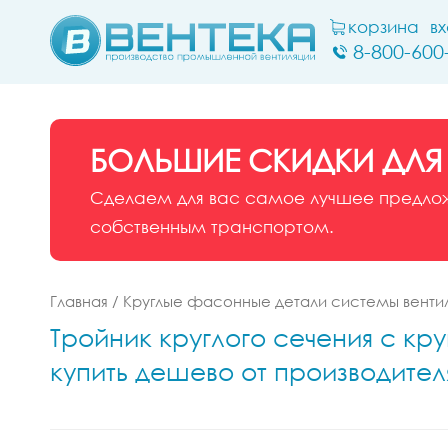
корзина
в
8-800-600
БОЛЬШИЕ СКИДКИ ДЛЯ
Сделаем для вас самое лучшее предложе
собственным транспортом.
Главная
/
Круглые фасонные детали системы венти
Тройник круглого сечения с кру
купить дешево от производител