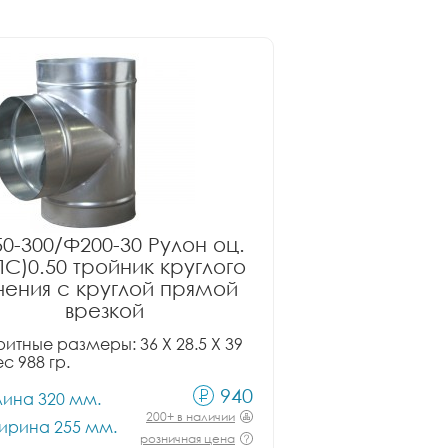
0-300/Ф200-30 Рулон оц.
ПС)0.50 тройник круглого
чения с круглой прямой
врезкой
итные размеры: 36 X 28.5 X 39
ес 988 гр.
940
лина 320 мм.
200+ в наличии
ирина 255 мм.
розничная цена