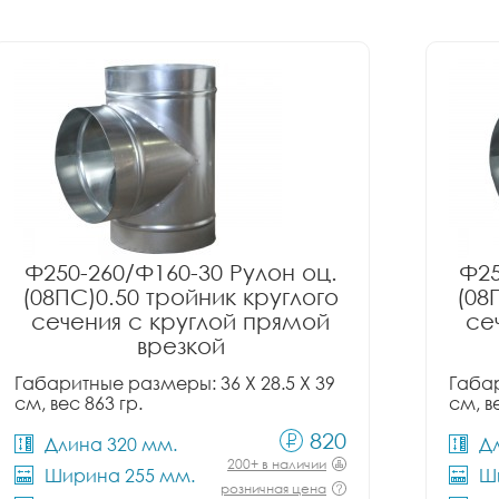
Ф250-260/Ф160-30 Рулон оц.
Ф25
(08ПС)0.50 тройник круглого
(08
сечения с круглой прямой
се
врезкой
Габаритные размеры: 36 X 28.5 X 39
Габар
см, вес 863 гр.
см, в
820
Длина 320 мм.
Д
200+ в наличии
Ширина 255 мм.
Ш
розничная цена