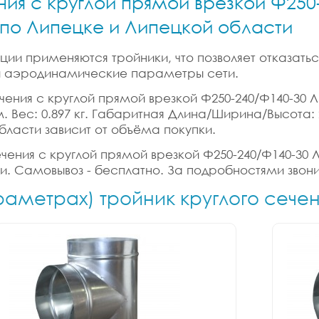
ния с круглой прямой врезкой Ф250-
и по Липецке и Липецкой области
ии применяются тройники, что позволяет отказатьс
 и аэродинамические параметры сети.
ения с круглой прямой врезкой Ф250-240/Ф140-30 Лис
б.м. Вес: 0.897 кг. Габаритная Длина/Ширина/Высота:
бласти зависит от объёма покупки.
ения с круглой прямой врезкой Ф250-240/Ф140-30 Лис
ки. Самовывоз - бесплатно. За подробностями звони
раметрах) тройник круглого сече