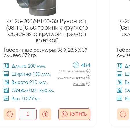
Ф125-200/Ф100-30 Рулон оц.
Ф25
(08ПС)0.50 тройник круглого
(08
сечения с круглой прямой
се
врезкой
Габаритные размеры: 36 X 28.5 X 39
Габар
см, вес 379 гр.
см, в
484
Длина 200 мм.
Д
200+ в наличии
Ширина 130 мм.
Ш
розничная цена
Высота 210 мм.
Вы
скидки
Объём 0.01 куб.м.
Об
Вес: 0.379 кг.
Ве
КУПИТЬ