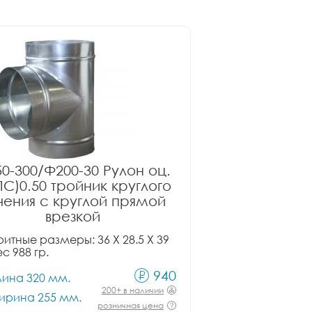
0-300/Ф200-30 Рулон оц.
ПС)0.50 тройник круглого
чения с круглой прямой
врезкой
итные размеры: 36 X 28.5 X 39
ес 988 гр.
940
лина 320 мм.
200+ в наличии
ирина 255 мм.
розничная цена