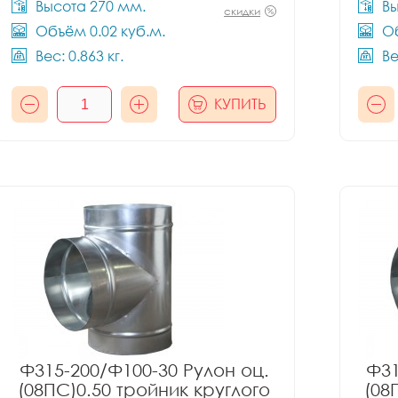
Высота 270 мм.
Вы
скидки
Объём 0.02 куб.м.
Об
Вес: 0.863 кг.
Ве
КУПИТЬ
Ф315-200/Ф100-30 Рулон оц.
Ф31
(08ПС)0.50 тройник круглого
(08