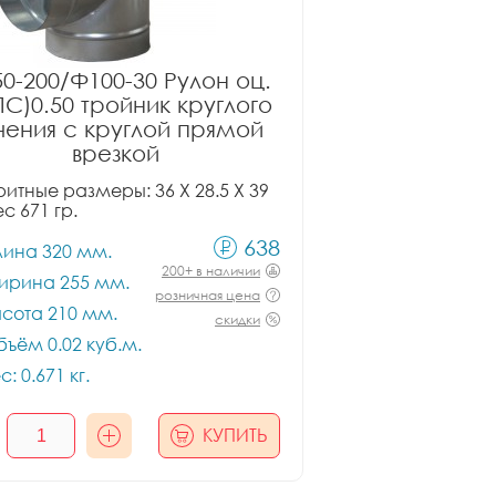
0-200/Ф100-30 Рулон оц.
ПС)0.50 тройник круглого
чения с круглой прямой
врезкой
итные размеры: 36 X 28.5 X 39
ес 671 гр.
638
лина 320 мм.
200+ в наличии
ирина 255 мм.
розничная цена
сота 210 мм.
скидки
ъём 0.02 куб.м.
с: 0.671 кг.
КУПИТЬ