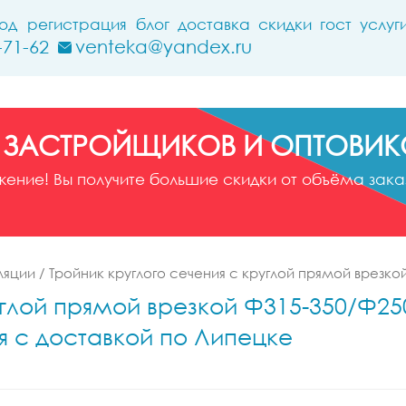
ход
регистрация
блог
доставка
скидки
гост
услуг
-71-62
venteka@yandex.ru
 ЗАСТРОЙЩИКОВ И ОПТОВИК
ние! Вы получите большие скидки от объёма заказ
ляции
/
Тройник круглого сечения с круглой прямой врезко
глой прямой врезкой Ф315-350/Ф250-
я с доставкой по Липецке