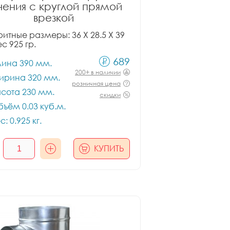
чения с круглой прямой
врезкой
итные размеры: 36 X 28.5 X 39
ес 925 гр.
689
лина 390 мм.
200+ в наличии
ирина 320 мм.
розничная цена
сота 230 мм.
скидки
ъём 0.03 куб.м.
с: 0.925 кг.
КУПИТЬ