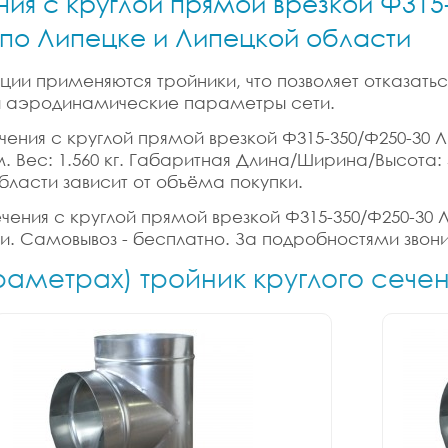
ния с круглой прямой врезкой Ф315-
и по Липецке и Липецкой области
ии применяются тройники, что позволяет отказатьс
 и аэродинамические параметры сети.
ения с круглой прямой врезкой Ф315-350/Ф250-30 Лис
б.м. Вес: 1.560 кг. Габаритная Длина/Ширина/Высота:
бласти зависит от объёма покупки.
ения с круглой прямой врезкой Ф315-350/Ф250-30 Лис
ки. Самовывоз - бесплатно. За подробностями звони
раметрах) тройник круглого сече