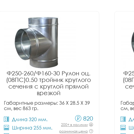
Ф250-260/Ф160-30 Рулон оц.
Ф25
(08ПС)0.50 тройник круглого
(08
сечения с круглой прямой
се
врезкой
Габаритные размеры: 36 X 28.5 X 39
Габар
см, вес 863 гр.
см, в
820
Длина 320 мм.
Д
200+ в наличии
Ширина 255 мм.
Ш
розничная цена