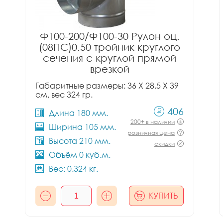
Ф100-200/Ф100-30 Рулон оц.
(08ПС)0.50 тройник круглого
сечения с круглой прямой
врезкой
Габаритные размеры: 36 X 28.5 X 39
см, вес 324 гр.
406
Длина 180 мм.
200+ в наличии
Ширина 105 мм.
розничная цена
Высота 210 мм.
скидки
Объём 0 куб.м.
Вес: 0.324 кг.
КУПИТЬ