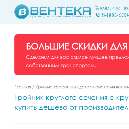
корзина
в
8-800-600
БОЛЬШИЕ СКИДКИ ДЛЯ
Сделаем для вас самое лучшее предложе
собственным транспортом.
Главная
/
Круглые фасонные детали системы венти
Тройник круглого сечения с кру
купить дешево от производител