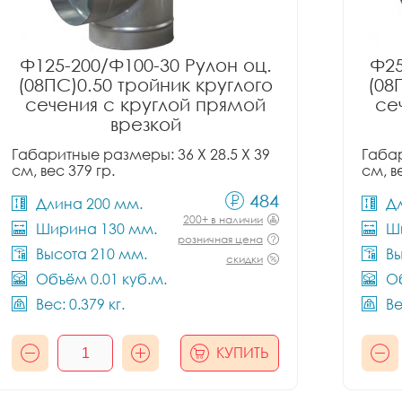
Ф125-200/Ф100-30 Рулон оц.
Ф25
(08ПС)0.50 тройник круглого
(08
сечения с круглой прямой
се
врезкой
Габаритные размеры: 36 X 28.5 X 39
Габар
см, вес 379 гр.
см, в
484
Длина 200 мм.
Д
200+ в наличии
Ширина 130 мм.
Ш
розничная цена
Высота 210 мм.
Вы
скидки
Объём 0.01 куб.м.
Об
Вес: 0.379 кг.
Ве
КУПИТЬ